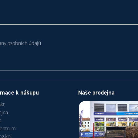
ny osobních údajů
rmace k nákupu
Naše prodejna
kt
ejna
s
centrum
og kol