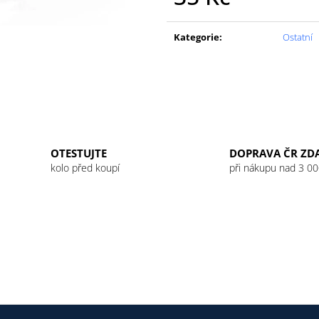
GU ENERGY GEL 32G JET BLACKBERRY
GU ENERGY GEL
Měrná
LEMONADE
49 Kč
cena:
49 Kč
Kategorie
:
Ostatní
OTESTUJTE
DOPRAVA ČR ZD
kolo před koupí
při nákupu nad 3 00