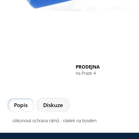
GU ENERGY GEL 32G CHOCOLATE
OUTRAGE
49 Kč
PRODEJNA
na Praze 4
Popis
Diskuze
silikonová ochrana rámů - návlek na bovden
Z