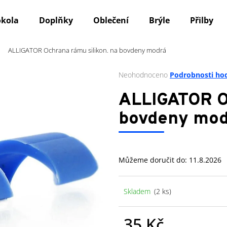
okola
Doplňky
Oblečení
Brýle
Přilby
ALLIGATOR Ochrana rámu silikon. na bovdeny modrá
Co potřebujete najít?
Průměrné
Neohodnoceno
Podrobnosti ho
hodnocení
produktu
HLEDAT
ALLIGATOR Oc
je
0,0
bovdeny mo
z
5
Doporučujeme
hvězdiček.
Můžeme doručit do:
11.8.2026
Skladem
(2 ks)
35 Kč