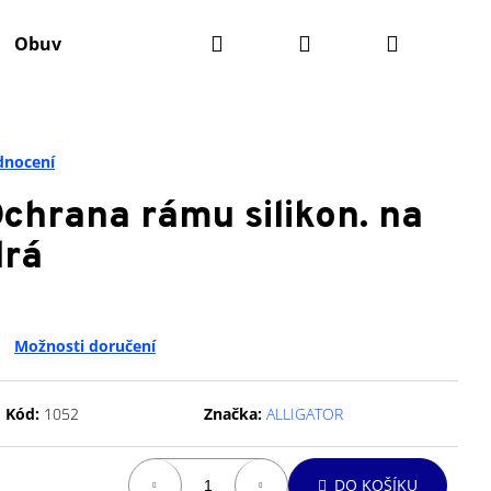
Hledat
Přihlášení
Nákupní
Obuv
Batohy
Výživa
Údržba kola
Ko
košík
dnocení
hrana rámu silikon. na
drá
Možnosti doručení
Kód:
1052
Značka:
ALLIGATOR
Následující
DO KOŠÍKU