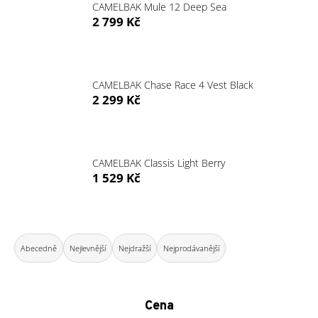
CAMELBAK Mule 12 Deep Sea
a
2 799 Kč
j
í
t
CAMELBAK Chase Race 4 Vest Black
?
2 299 Kč
CAMELBAK Classis Light Berry
HLEDAT
1 529 Kč
D
Ř
o
a
Abecedně
Nejlevnější
Nejdražší
Nejprodávanější
p
z
o
e
r
n
u
Cena