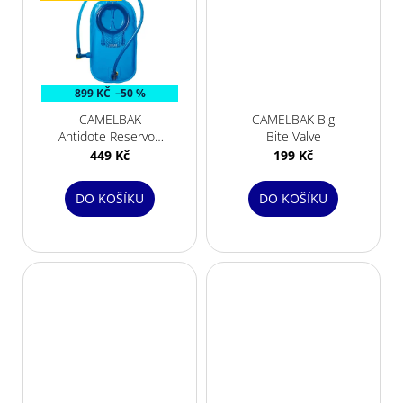
899 KČ
–50 %
CAMELBAK
CAMELBAK Big
Antidote Reservoir
Bite Valve
1,5L
449 Kč
199 Kč
DO KOŠÍKU
DO KOŠÍKU