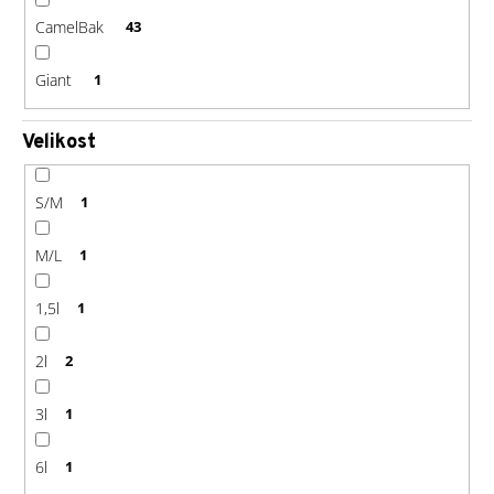
CamelBak
43
Giant
1
Velikost
S/M
1
M/L
1
1,5l
1
2l
2
3l
1
6l
1