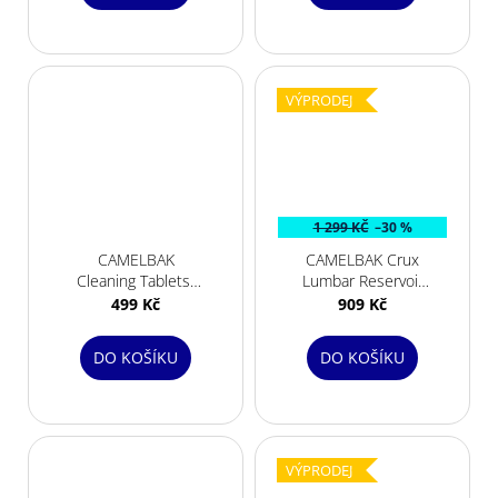
VÝPRODEJ
1 299 KČ
–30 %
CAMELBAK
CAMELBAK Crux
Cleaning Tablets-
Lumbar Reservoir
8ks
3L
499 Kč
909 Kč
DO KOŠÍKU
DO KOŠÍKU
VÝPRODEJ