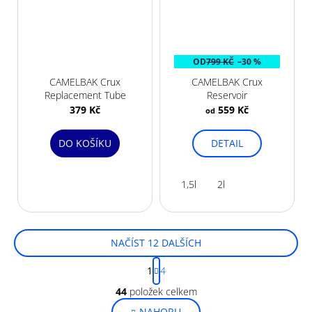
OD
799 KČ
–30 %
CAMELBAK Crux
CAMELBAK Crux
Replacement Tube
Reservoir
379 Kč
559 Kč
od
DO KOŠÍKU
DETAIL
1,5l
2l
NAČÍST 12 DALŠÍCH
S
1
4
t
O
r
44
položek celkem
v
á
NAHORU