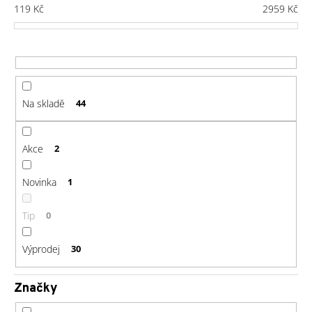
č
í
119
Kč
2959
Kč
u
p
j
r
e
o
m
d
e
u
Na skladě
44
k
GU
t
ENERGY
GEL
ů
Akce
2
32G
LEMON
SUBLIME
Novinka
1
49
Kč
Tip
0
Výprodej
30
Značky