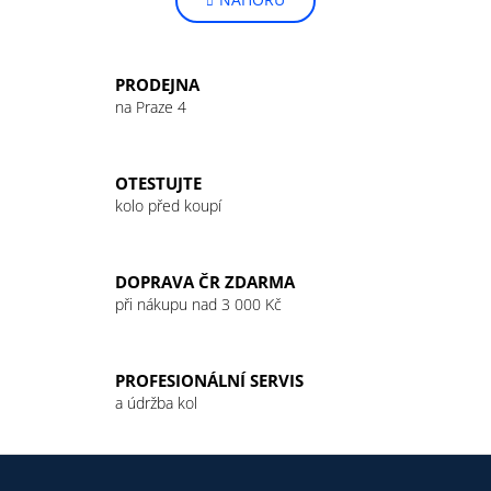
l
n
k
á
o
d
v
a
PRODEJNA
á
c
na Praze 4
n
í
í
p
r
OTESTUJTE
v
kolo před koupí
k
y
v
DOPRAVA ČR ZDARMA
ý
při nákupu nad 3 000 Kč
p
i
s
PROFESIONÁLNÍ SERVIS
u
a údržba kol
Z