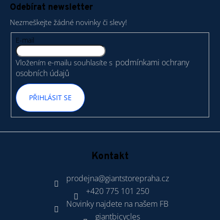
á
Odebírat newsletter
p
Nezmeškejte žádné novinky či slevy!
a
t
E-mail
í
podmínkami ochrany
Vložením e-mailu souhlasíte s
osobních údajů
PŘIHLÁSIT SE
Kontakt
prodejna
@
giantstorepraha.cz
+420 775 101 250
Novinky najdete na našem FB
giantbicycles