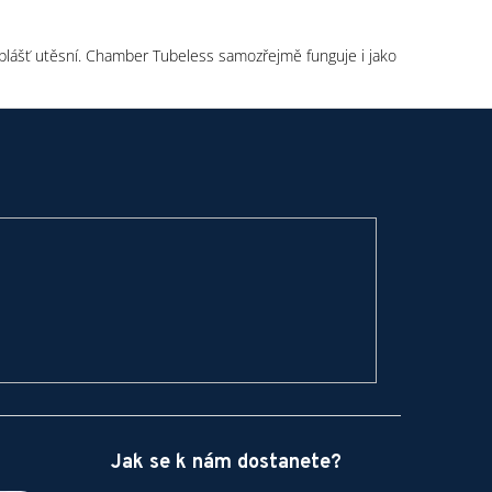
ášť utěsní. Chamber Tubeless samozřejmě funguje i jako
Jak se k nám dostanete?