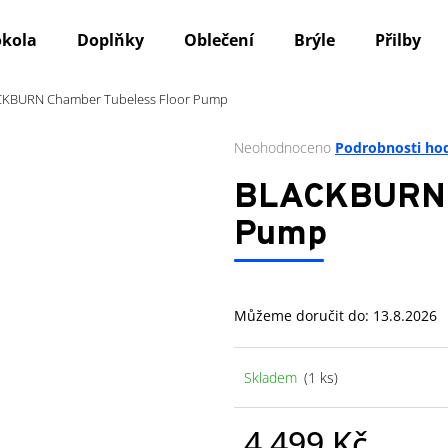
okola
Doplňky
Oblečení
Brýle
Přilby
KBURN Chamber Tubeless Floor Pump
Co potřebujete najít?
Průměrné
Neohodnoceno
Podrobnosti ho
hodnocení
produktu
HLEDAT
BLACKBURN C
je
0,0
Pump
z
5
Doporučujeme
hvězdiček.
Můžeme doručit do:
13.8.2026
Skladem
(1 ks)
4 499 Kč