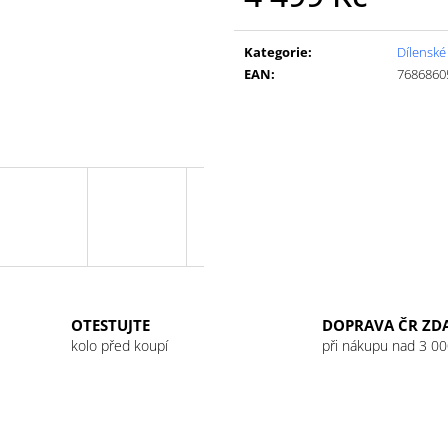
GU ENERGY GEL 32G JET BLACKBERRY
GU ENERGY GEL
Měrná
LEMONADE
49 Kč
cena:
49 Kč
Kategorie
:
Dílenské
EAN
:
7686860
OTESTUJTE
DOPRAVA ČR ZD
kolo před koupí
při nákupu nad 3 00