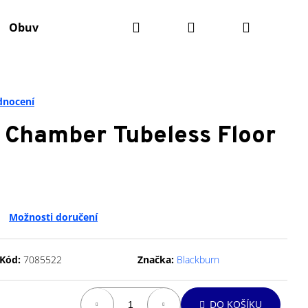
Hledat
Přihlášení
Nákupní
Obuv
Batohy
Výživa
Údržba kola
Ko
košík
dnocení
hamber Tubeless Floor
Možnosti doručení
Kód:
7085522
Značka:
Blackburn
Následující
DO KOŠÍKU