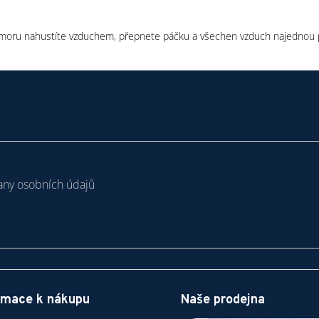
oru nahustíte vzduchem, přepnete páčku a všechen vzduch najednou pl
ny osobních údajů
rmace k nákupu
Naše prodejna