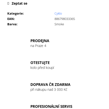
č
Zeptat se
u
j
Kategorie
:
Cyklo
e
EAN
:
886798033365
m
Barva
:
Smoke
e
PRODEJNA
EFFETTO
na Praze 4
MARIPOSA
SHELTER
ROLL
ROAD
10CM
OTESTUJTE
ŠÍŘE
kolo před koupí
54MM/06MM
40
Kč
DOPRAVA ČR ZDARMA
při nákupu nad 3 000 Kč
PROFESIONÁLNÍ SERVIS