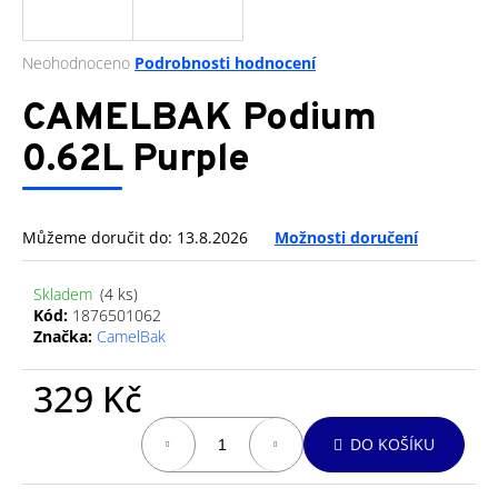
a
j
Průměrné
Neohodnoceno
Podrobnosti hodnocení
í
hodnocení
produktu
CAMELBAK Podium
t
je
?
0,0
0.62L Purple
z
5
hvězdiček.
Můžeme doručit do:
13.8.2026
Možnosti doručení
HLEDAT
Skladem
(4 ks)
Kód:
1876501062
Značka:
CamelBak
D
o
329 Kč
p
o
Měrná
DO KOŠÍKU
cena:
r
u