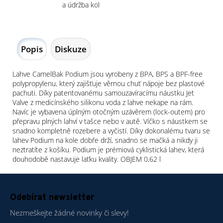
a údržba kol
Popis
Diskuze
Lahve CamelBak Podium jsou vyrobeny z BPA, BPS a BPF-free
polypropylenu, který zajišťuje věrnou chuť nápoje bez plastové
pachuti. Díky patentovanému samouzavíracímu náustku Jet
Valve z medicínského silikonu voda z lahve nekape na rám.
Navíc je vybavena úplným otočným uzávěrem (lock-outem) pro
přepravu plných lahví v tašce nebo v autě. Víčko s náustkem se
snadno kompletně rozebere a vyčistí. Díky dokonalému tvaru se
lahev Podium na kole dobře drží, snadno se mačká a nikdy ji
neztratíte z košíku. Podium je prémiová cyklistická lahev, která
douhodobě nastavuje laťku kvality. OBJEM 0,62 l
Z
á
Odebírat newsletter
p
Nezmeškejte žádné novinky či slevy!
a