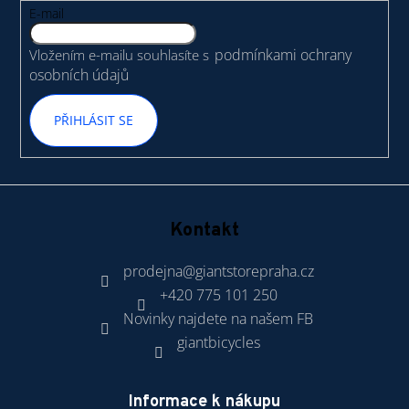
t
E-mail
í
podmínkami ochrany
Vložením e-mailu souhlasíte s
osobních údajů
PŘIHLÁSIT SE
Kontakt
prodejna
@
giantstorepraha.cz
+420 775 101 250
Novinky najdete na našem FB
giantbicycles
Informace k nákupu