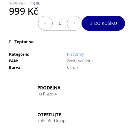
č
1 299 Kč
–23 %
u
999 Kč
j
Měrná
e
DO KOŠÍKU
cena:
m
e
Zeptat se
EFFETTO
Kategorie
:
Platformy
MARIPOSA
EAN
:
Zvolte variantu
SHELTER
ROLL
Barva
:
Citron
ROAD
10CM
ŠÍŘE
54MM/06MM
PRODEJNA
na Praze 4
40
Kč
OTESTUJTE
kolo před koupí