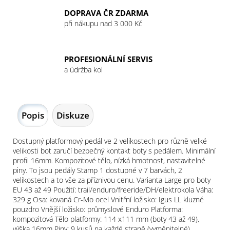
DOPRAVA ČR ZDARMA
při nákupu nad 3 000 Kč
PROFESIONÁLNÍ SERVIS
a údržba kol
Popis
Diskuze
Dostupný platformový pedál ve 2 velikostech pro různě velké
velikosti bot zaručí bezpečný kontakt boty s pedálem. Minimální
profil 16mm. Kompozitové tělo, nízká hmotnost, nastavitelné
piny. To jsou pedály Stamp 1 dostupné v 7 barvách, 2
velikostech a to vše za příznivou cenu. Varianta Large pro boty
EU 43 až 49 Použití: trail/enduro/freeride/DH/elektrokola Váha:
329 g Osa: kovaná Cr-Mo ocel Vnitřní ložisko: Igus LL kluzné
pouzdro Vnější ložisko: průmyslové Enduro Platforma:
kompozitová Tělo platformy: 114 x111 mm (boty 43 až 49),
výška 16mm Piny: 9 kusů na každé straně (vyměnitelné)