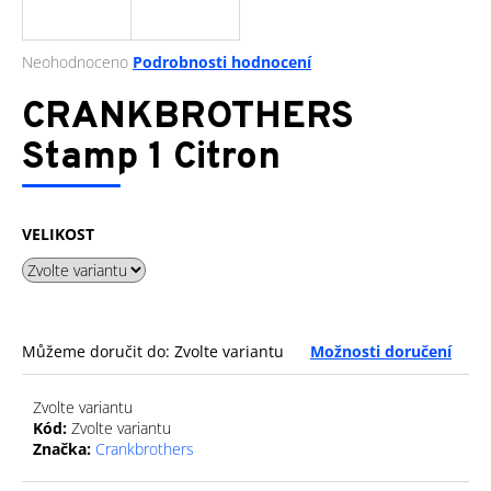
a
j
Průměrné
Neohodnoceno
Podrobnosti hodnocení
í
hodnocení
produktu
CRANKBROTHERS
t
je
?
0,0
Stamp 1 Citron
z
5
hvězdiček.
VELIKOST
HLEDAT
D
Můžeme doručit do:
Zvolte variantu
Možnosti doručení
o
p
Zvolte variantu
o
Kód:
Zvolte variantu
r
Značka:
Crankbrothers
u