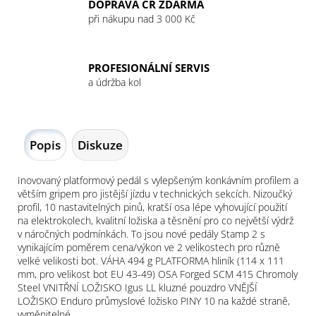
DOPRAVA ČR ZDARMA
při nákupu nad 3 000 Kč
PROFESIONÁLNÍ SERVIS
a údržba kol
Popis
Diskuze
Inovovaný platformový pedál s vylepšeným konkávním profilem a
větším gripem pro jistější jízdu v technických sekcích. Nizoučký
profil, 10 nastavitelných pinů, kratší osa lépe vyhovující použití
na elektrokolech, kvalitní ložiska a těsnění pro co největší výdrž
v náročných podmínkách. To jsou nové pedály Stamp 2 s
vynikajícím poměrem cena/výkon ve 2 velikostech pro různě
velké velikosti bot. VÁHA 494 g PLATFORMA hliník (114 x 111
mm, pro velikost bot EU 43-49) OSA Forged SCM 415 Chromoly
Steel VNITŘNÍ LOŽISKO Igus LL kluzné pouzdro VNĚJŠÍ
LOŽISKO Enduro průmyslové ložisko PINY 10 na každé straně,
vyměnitelné