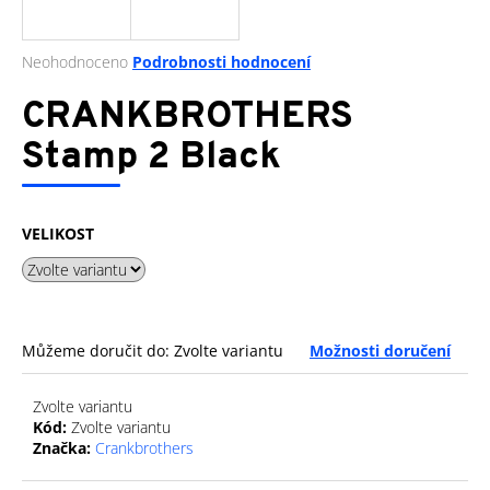
a
j
Průměrné
Neohodnoceno
Podrobnosti hodnocení
í
hodnocení
produktu
CRANKBROTHERS
t
je
?
0,0
Stamp 2 Black
z
5
hvězdiček.
VELIKOST
HLEDAT
D
Můžeme doručit do:
Zvolte variantu
Možnosti doručení
o
p
Zvolte variantu
o
Kód:
Zvolte variantu
r
Značka:
Crankbrothers
u