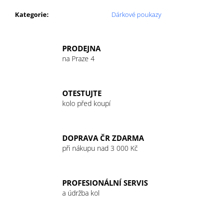
č
u
Kategorie
:
Dárkové poukazy
j
e
m
PRODEJNA
e
na Praze 4
GU
OTESTUJTE
ENERGY
GEL
kolo před koupí
32G
VANILLA/BEAN
49
DOPRAVA ČR ZDARMA
Kč
při nákupu nad 3 000 Kč
PROFESIONÁLNÍ SERVIS
a údržba kol