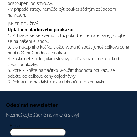
odstoupení od smlouvy.
- V případě ztráty, nemůže být poukaz žádným způsobem
nahrazen.
JAK SE POUŽÍVÁ
Uplatnění dárkového poukazu:
1. Přihlaste se ke svému účtu, pokud jej nemáte, zaregistrujte
se na našem e-shopu.
3. Do nákupního košíku vložte vybrané zboží, jehož celková cena
není nižší než hodnota poukazu.
4. Zaškrtněte pole „Mám slevový kód“ a vložte unikátní kód
z Vaší poukázky.
5. Poté klikněte na tlačítko „Použít“ (hodnota poukazu se
odečte od celkové ceny objednávky).
6. Pokračujte na další krok a dokončete objednávku.
Z
á
Odebírat newsletter
p
Nezmeškejte žádné novinky či slevy!
a
t
E-mail
í