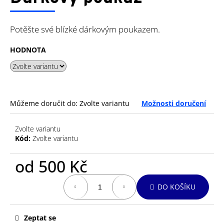
je
a
0,0
z
j
Potěšte své blízké dárkovým poukazem.
5
í
hvězdiček.
t
HODNOTA
?
Můžeme doručit do:
Zvolte variantu
Možnosti doručení
HLEDAT
Zvolte variantu
Kód:
Zvolte variantu
D
od
500 Kč
o
Měrná
p
DO KOŠÍKU
cena:
o
r
u
Zeptat se