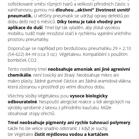
sofistikované směsi různých tvarů a velikostí přírodních částic s
xanthanovou gumou má
dlouhou ,,aktivní" životnost uvnitř
pneumatik.
U většiny pneumatik se udržují opravy defektů po
dobu delší než 6 měsíců.
Díky tomu je také vhodný pro
aplikace do duší
. Tmel byl tak vyladěn, aby získal vysokou
mobilitu, tudíž malé množství stačí k rychlému vyplnění vnitřního
prostoru pneumatiky.
Doporučuje se například pro bezdušovou pneumatiku 29 × 2,10
(54-622) 84 ml (cca 3 oz.) Végétalexu. Kompatibilní s použitím
bombiček CO2
Tento rostlinný tmel
neobsahuje amoniak ani jiné agresivní
chemikálie
, není toxický ani žíravý. Neobsahuje mikro ani
makro plasty, žádné gumové částice ani žádná aramidová vlákna,
která zůstanou v prostředí po velmi dlouhou dobu.
Všechny složky Végétalexu jsou
vysoce biologicky
odbouratelné
. Nespouští alergické reakce u lidí alergických na
výrobky vyrobené z latexu z přírodního kaučuku. Může
obsahovat stopy ořechů.
Tmel neobsahuje pigmenty ani rychle tuhnoucí polymery
,
takže ho lze velice snadno odstranit. I když je suchý,
lze Végétalex
čistit mýdlovou vodou a kartáčem
.