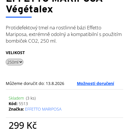
je
a
0,0
Végétalex
z
j
5
í
hvězdiček.
Protidefektový tmel na rostlinné bázi Effetto
t
Mariposa, extrémně odolný a kompatibilní s použitím
?
bombiček CO2, 250 ml.
VELIKOST
HLEDAT
Můžeme doručit do:
13.8.2026
Možnosti doručení
D
o
Skladem
(3 ks)
Kód:
5513
p
Značka:
EFFETTO MARIPOSA
o
r
299 Kč
u