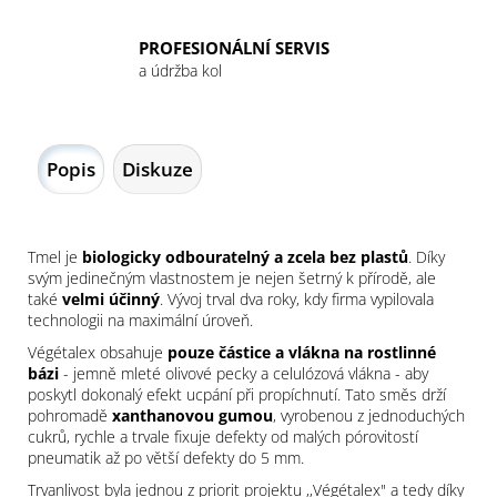
PROFESIONÁLNÍ SERVIS
a údržba kol
Popis
Diskuze
Tmel je
biologicky odbouratelný a zcela bez plastů
. Díky
svým jedinečným vlastnostem je nejen šetrný k přírodě, ale
také
velmi účinný
. Vývoj trval dva roky, kdy firma vypilovala
technologii na maximální úroveň.
Végétalex obsahuje
pouze částice a vlákna na rostlinné
bázi
- jemně mleté olivové pecky a celulózová vlákna - aby
poskytl dokonalý efekt ucpání při propíchnutí. Tato směs drží
pohromadě
xanthanovou gumou
, vyrobenou z jednoduchých
cukrů, rychle a trvale fixuje defekty od malých pórovitostí
pneumatik až po větší defekty do 5 mm.
Trvanlivost byla jednou z priorit projektu ,,Végétalex" a tedy díky