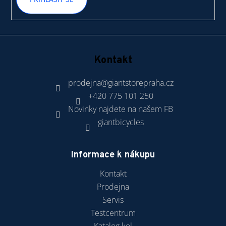
Kontakt
prodejna
@
giantstorepraha.cz
+420 775 101 250
Novinky najdete na našem FB
giantbicycles
Informace k nákupu
Kontakt
Prodejna
Servis
Testcentrum
Katalog kol