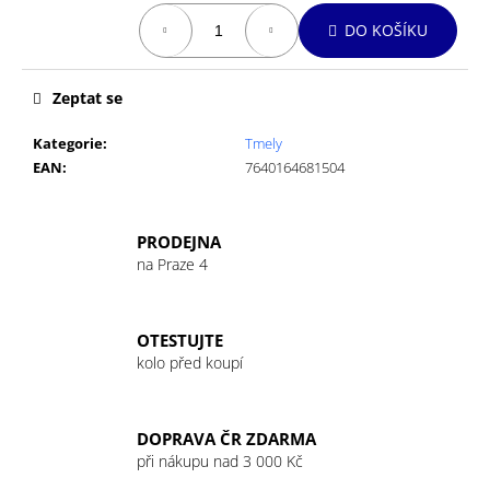
č
Měrná
u
DO KOŠÍKU
cena:
j
e
m
Zeptat se
e
Kategorie
:
Tmely
EAN
:
7640164681504
GU
ENERGY
GEL
PRODEJNA
32G
VANILLA/BEAN
na Praze 4
49
Kč
OTESTUJTE
kolo před koupí
DOPRAVA ČR ZDARMA
při nákupu nad 3 000 Kč