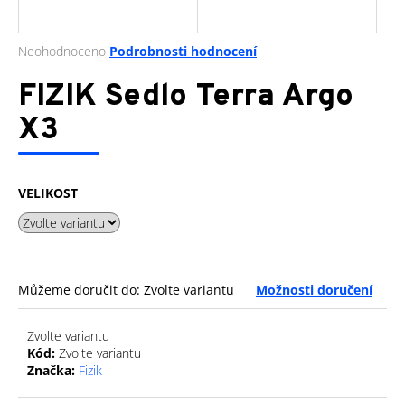
a
j
Průměrné
Neohodnoceno
Podrobnosti hodnocení
í
hodnocení
produktu
FIZIK Sedlo Terra Argo
t
je
?
0,0
X3
z
5
hvězdiček.
VELIKOST
HLEDAT
D
Můžeme doručit do:
Zvolte variantu
Možnosti doručení
o
p
Zvolte variantu
o
Kód:
Zvolte variantu
r
Značka:
Fizik
u