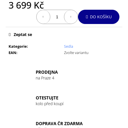
č
3 699 Kč
u
Měrná
j
DO KOŠÍKU
cena:
e
m
e
Zeptat se
Kategorie
:
Sedla
GU
EAN
:
Zvolte variantu
ENERGY
GEL
32G
LEMON
PRODEJNA
SUBLIME
na Praze 4
49
Kč
OTESTUJTE
kolo před koupí
DOPRAVA ČR ZDARMA