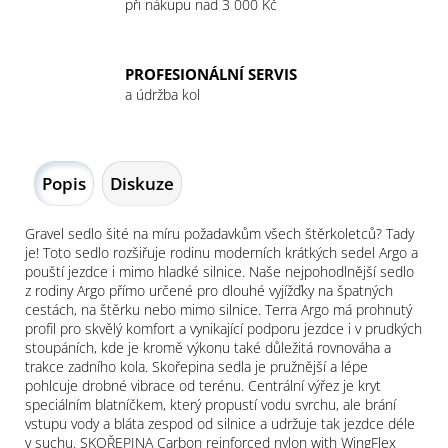
při nákupu nad 3 000 Kč
PROFESIONÁLNÍ SERVIS
a údržba kol
Popis
Diskuze
Gravel sedlo šité na míru požadavkům všech štěrkoletců? Tady
je! Toto sedlo rozšiřuje rodinu moderních krátkých sedel Argo a
pouští jezdce i mimo hladké silnice. Naše nejpohodlnější sedlo
z rodiny Argo přímo určené pro dlouhé vyjížďky na špatných
cestách, na štěrku nebo mimo silnice. Terra Argo má prohnutý
profil pro skvělý komfort a vynikající podporu jezdce i v prudkých
stoupáních, kde je kromě výkonu také důležitá rovnováha a
trakce zadního kola. Skořepina sedla je pružnější a lépe
pohlcuje drobné vibrace od terénu. Centrální výřez je kryt
speciálním blatníčkem, který propustí vodu svrchu, ale brání
vstupu vody a bláta zespod od silnice a udržuje tak jezdce déle
v suchu. SKOŘEPINA Carbon reinforced nylon with WingFlex