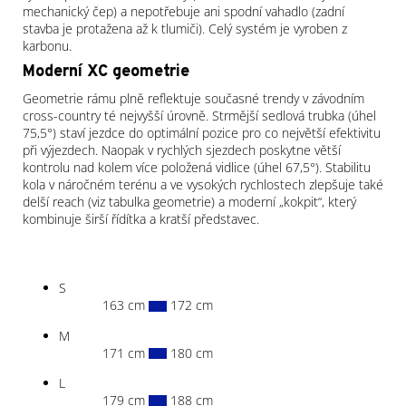
mechanický čep) a nepotřebuje ani spodní vahadlo (zadní
stavba je protažena až k tlumiči). Celý systém je vyroben z
karbonu.
Moderní XC geometrie
Geometrie rámu plně reflektuje současné trendy v závodním
cross-country té nejvyšší úrovně. Strmější sedlová trubka (úhel
75,5°) staví jezdce do optimální pozice pro co největší efektivitu
při výjezdech. Naopak v rychlých sjezdech poskytne větší
kontrolu nad kolem více položená vidlice (úhel 67,5°). Stabilitu
kola v náročném terénu a ve vysokých rychlostech zlepšuje také
delší reach (viz tabulka geometrie) a moderní „kokpit“, který
kombinuje širší řídítka a kratší představec.
S
163 cm
172 cm
M
171 cm
180 cm
L
179 cm
188 cm