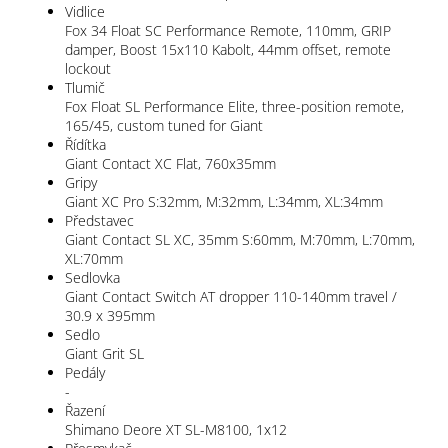
Vidlice
Fox 34 Float SC Performance Remote, 110mm, GRIP
damper, Boost 15x110 Kabolt, 44mm offset, remote
lockout
Tlumič
Fox Float SL Performance Elite, three-position remote,
165/45, custom tuned for Giant
Řídítka
Giant Contact XC Flat, 760x35mm
Gripy
Giant XC Pro S:32mm, M:32mm, L:34mm, XL:34mm
Představec
Giant Contact SL XC, 35mm S:60mm, M:70mm, L:70mm,
XL:70mm
Sedlovka
Giant Contact Switch AT dropper 110-140mm travel /
30.9 x 395mm
Sedlo
Giant Grit SL
Pedály
-
Řazení
Shimano Deore XT SL-M8100, 1x12