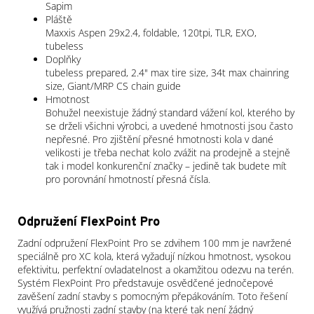
Sapim
Pláště
Maxxis Aspen 29x2.4, foldable, 120tpi, TLR, EXO,
tubeless
Doplňky
tubeless prepared, 2.4" max tire size, 34t max chainring
size, Giant/MRP CS chain guide
Hmotnost
Bohužel neexistuje žádný standard vážení kol, kterého by
se drželi všichni výrobci, a uvedené hmotnosti jsou často
nepřesné. Pro zjištění přesné hmotnosti kola v dané
velikosti je třeba nechat kolo zvážit na prodejně a stejně
tak i model konkurenční značky – jedině tak budete mít
pro porovnání hmotností přesná čísla.
Odpružení FlexPoint Pro
Zadní odpružení FlexPoint Pro se zdvihem 100 mm je navržené
speciálně pro XC kola, která vyžadují nízkou hmotnost, vysokou
efektivitu, perfektní ovladatelnost a okamžitou odezvu na terén.
Systém FlexPoint Pro představuje osvědčené jednočepové
zavěšení zadní stavby s pomocným přepákováním. Toto řešení
využívá pružnosti zadní stavby (na které tak není žádný