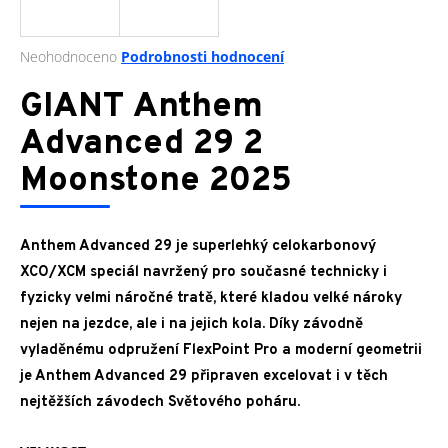
a
j
Průměrné
Neohodnoceno
Podrobnosti hodnocení
í
hodnocení
produktu
GIANT Anthem
t
je
?
0,0
Advanced 29 2
z
Moonstone 2025
5
hvězdiček.
HLEDAT
Anthem Advanced 29 je superlehký celokarbonový
XCO/XCM speciál navržený pro současné technicky i
fyzicky velmi náročné tratě, které kladou velké nároky
D
nejen na jezdce, ale i na jejich kola. Díky závodně
o
vyladěnému odpružení FlexPoint Pro a moderní geometrii
p
je Anthem Advanced 29 připraven excelovat i v těch
o
nejtěžších závodech Světového poháru.
r
u