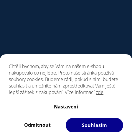
Chtěli bychom, aby se Vám na našem e-shopu
nakupovalo co nejlépe. Proto naše stránka používá
soubory cookies. Budeme rádi, pokud s nimi budete
souhlasit a umožníte nám zprostředkovat Vám ještě
lepší zážitek z nakupování. Více informací
zde
.
Vytvořil Shoptet
Nastavení
Copyright 2026
Giant Store Praha
. Všechna práva vyhrazena.
Vážení zákazníci, upozorňujeme, dne 7. a 8.8.
Upravit nastavení cookies
bude prodejna z provozních důvodu zavřena.
Odmítnout
Souhlasím
Filipesmedia 🧡
S láskou vyrobilo
Děkujeme za pochopení