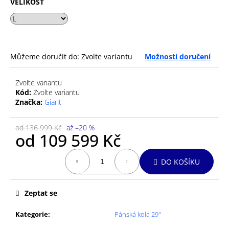
č
VELIKOST
u
j
e
m
e
Můžeme doručit do:
Zvolte variantu
Možnosti doručení
Zvolte variantu
GU
Kód:
Zvolte variantu
ENERGY
Značka:
Giant
GEL
32G
JET
od 136 999 Kč
až –20 %
BLACKBERRY
od
109 599 Kč
49
Kč
Měrná
DO KOŠÍKU
cena:
Zeptat se
Kategorie
:
Pánská kola 29"