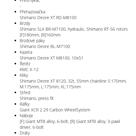
Přesmykač
-
Přehazovačka
Shimano Deore XT RD-M8100
Brzdy
Shimano SLX BR-M7100, hydraulic, Shimano RT-56 rotors
[F]180mm, [R]160mm
Brzdové páky
Shimano Deore BL-M7100
Kazeta
Shimano Deore XT M8100, 10x51
Řetěz
KMC X-12
Kliky
Shimano Deore XT 8120, 32t, 55mm chainline S:170mm,
M:175mm, L:175mm, XL:175mm
Střed
Shimano, press fit
Ráfky
Giant XCR 2 29 Carbon WheelSystem
Náboje
[F] Giant MTB alloy, 6-bolt, [R] Giant MTB alloy, 3-pawl
driver, 6-bolt
Dráty