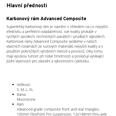
Hlavní přednosti
Karbonový rám Advanced Composite
Superlehký karbonový rám je navržen s ohledem na co nejvyšší
efektivitu a perfektní ovladatelnost, své kvality prokáže v
rychlých sjezdech, technických pasážích i prudkých výjezdech.
Karbonové rámy Advanced Composite vyrábíme v našich
vlastních továrnách ze surových materiálů nejvyšší kvality a s
použitím pokročilých výrobních metod a procesů. Díky tomu
mají vysokou tuhost při nízké hmotnosti a poskytují vynikající
jízdní vlastnosti pro závodní a výkonnostní cyklistiku.
Velikosti
S, M, L, XL
Barva
Moonstone
Rám
Advanced-grade composite front and rear triangles,
100mm FlexPoint Pro suspension, 12x148mm thru-axle