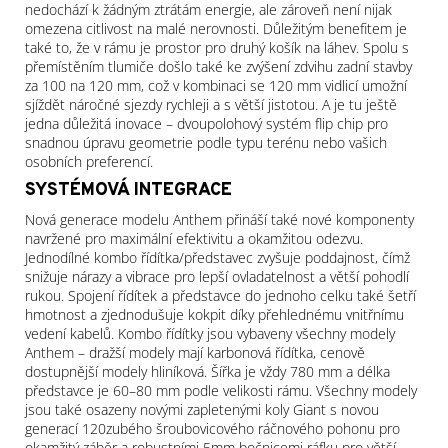
nedochází k žádným ztrátám energie, ale zároveň není nijak
omezena citlivost na malé nerovnosti. Důležitým benefitem je
také to, že v rámu je prostor pro druhý košík na láhev. Spolu s
přemístěním tlumiče došlo také ke zvýšení zdvihu zadní stavby
za 100 na 120 mm, což v kombinaci se 120 mm vidlicí umožní
sjíždět náročné sjezdy rychleji a s větší jistotou. A je tu ještě
jedna důležitá inovace – dvoupolohový systém flip chip pro
snadnou úpravu geometrie podle typu terénu nebo vašich
osobních preferencí.
SYSTÉMOVÁ INTEGRACE
Nová generace modelu Anthem přináší také nové komponenty
navržené pro maximální efektivitu a okamžitou odezvu.
Jednodílné kombo řídítka/představec zvyšuje poddajnost, čímž
snižuje nárazy a vibrace pro lepší ovladatelnost a větší pohodlí
rukou. Spojení řídítek a představce do jednoho celku také šetří
hmotnost a zjednodušuje kokpit díky přehlednému vnitřnímu
vedení kabelů. Kombo řídítky jsou vybaveny všechny modely
Anthem – dražší modely mají karbonová řídítka, cenově
dostupnější modely hliníková. Šířka je vždy 780 mm a délka
představce je 60–80 mm podle velikosti rámu. Všechny modely
jsou také osazeny novými zapletenými koly Giant s novou
generací 120zubého šroubovicového ráčnového pohonu pro
okamžitý záběr a robustními 5mm bočnicemi ráfku pro větší