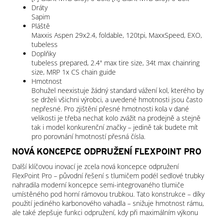
Dráty
Sapim
Pláště
Maxxis Aspen 29x2.4, foldable, 120tpi, MaxxSpeed, EXO,
tubeless
Doplňky
tubeless prepared, 2.4" max tire size, 34t max chainring
size, MRP 1x CS chain guide
Hmotnost
Bohužel neexistuje žádný standard vážení kol, kterého by
se drželi všichni výrobci, a uvedené hmotnosti jsou často
nepřesné. Pro zjištění přesné hmotnosti kola v dané
velikosti je třeba nechat kolo zvážit na prodejně a stejně
tak i model konkurenční značky – jedině tak budete mít
pro porovnání hmotností přesná čísla.
NOVÁ KONCEPCE ODPRUŽENÍ FLEXPOINT PRO
Další klíčovou inovací je zcela nová koncepce odpružení
FlexPoint Pro – původní řešení s tlumičem podél sedlové trubky
nahradila moderní koncepce semi-integrovaného tlumiče
umístěného pod horní rámovou trubkou. Tato konstrukce – díky
použití jediného karbonového vahadla – snižuje hmotnost rámu,
ale také zlepšuje funkci odpružení, kdy při maximálním výkonu