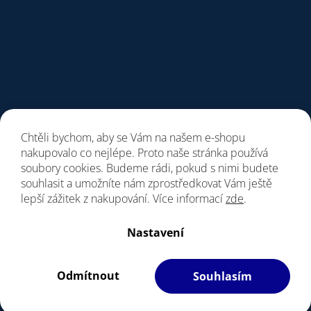
Chtěli bychom, aby se Vám na našem e-shopu
nakupovalo co nejlépe. Proto naše stránka používá
soubory cookies. Budeme rádi, pokud s nimi budete
souhlasit a umožníte nám zprostředkovat Vám ještě
lepší zážitek z nakupování. Více informací
zde
.
Vytvořil Shoptet
Nastavení
Copyright 2026
Giant Store Praha
. Všechna práva vyhrazena.
Vážení zákazníci, upozorňujeme, dne 7. a 8.8.
Upravit nastavení cookies
bude prodejna z provozních důvodu zavřena.
Odmítnout
Souhlasím
Filipesmedia 🧡
S láskou vyrobilo
Děkujeme za pochopení