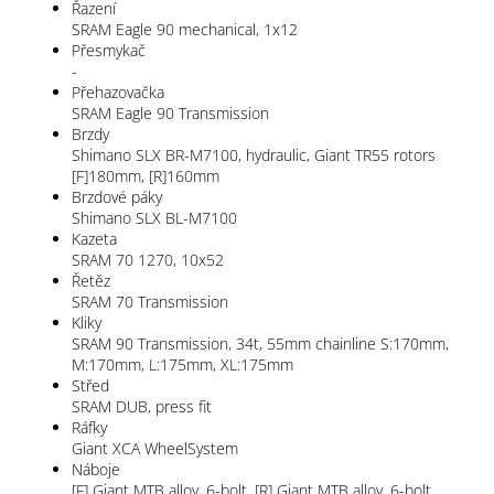
Řazení
SRAM Eagle 90 mechanical, 1x12
Přesmykač
-
Přehazovačka
SRAM Eagle 90 Transmission
Brzdy
Shimano SLX BR-M7100, hydraulic, Giant TR55 rotors
[F]180mm, [R]160mm
Brzdové páky
Shimano SLX BL-M7100
Kazeta
SRAM 70 1270, 10x52
Řetěz
SRAM 70 Transmission
Kliky
SRAM 90 Transmission, 34t, 55mm chainline S:170mm,
M:170mm, L:175mm, XL:175mm
Střed
SRAM DUB, press fit
Ráfky
Giant XCA WheelSystem
Náboje
[F] Giant MTB alloy, 6-bolt, [R] Giant MTB alloy, 6-bolt