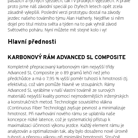
pasážích a rychlých sjezdech, tak i v prudkých výjezdech. A právě
proto jsme náš závodní speciál po čtyřech letech opět zcela
zásadně vylepšili. Poslední verzi prototypu dostal na závody
jezdec našeho továrního týmu Alan Hatherly. Nejdříve si něm
dojel pro titul mistra světa a týden na to pak vyhrál závod
Světového poháru. Nyní můžete mít stejné kolo i vy!
Hlavní přednosti
KARBONOVÝ RÁM ADVANCED SL COMPOSITE
Kompletně přepracovaný karbonovým rám nejvyšší třídy
Advanced SL Composite je o 89 gramů lehčí než jeho
předchůdce a má o 7,95 % vyšší poměr tuhosti k hmotnosti (tj.
efektivitu), což vám pomůže hlavně ve stoupáních. Rámy
Advanced SL vyrábíme v naší vlastní továrně ze surových
materiálů nejvyšší kvality pomocí nejmodernějších inženýrských
a konstrukčních metod. Technologie souvislého vlákna
(Continuous Fiber Technology) zvyšuje pevnost a minimalizuje
hmotnost. Při navrhování nového rámu se uplatnila naše
koncepce nízké latence, což je systematický přístup k
maximalizaci účinnosti výkonu jezdce. Každý element rámu je
analyzován a optimalizován tak, aby bylo dosaženo nové úrovně
tuhosti a přenosu výkonu při minimální hmotnosti. Stručně