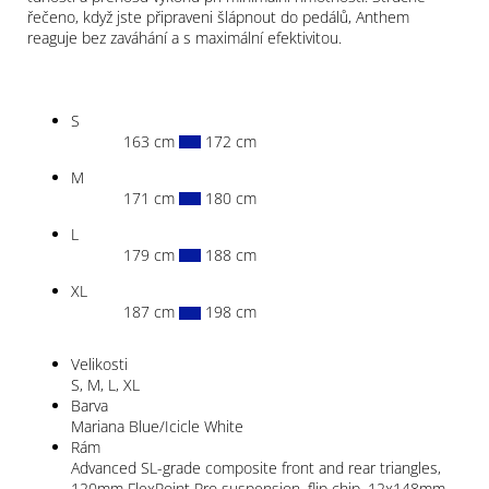
řečeno, když jste připraveni šlápnout do pedálů, Anthem
reaguje bez zaváhání a s maximální efektivitou.
S
163 cm
172 cm
M
171 cm
180 cm
L
179 cm
188 cm
XL
187 cm
198 cm
Velikosti
S, M, L, XL
Barva
Mariana Blue/Icicle White
Rám
Advanced SL-grade composite front and rear triangles,
120mm FlexPoint Pro suspension, flip chip, 12x148mm