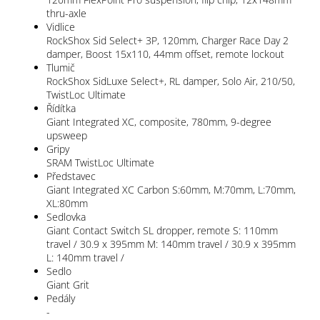
thru-axle
Vidlice
RockShox Sid Select+ 3P, 120mm, Charger Race Day 2
damper, Boost 15x110, 44mm offset, remote lockout
Tlumič
RockShox SidLuxe Select+, RL damper, Solo Air, 210/50,
TwistLoc Ultimate
Řídítka
Giant Integrated XC, composite, 780mm, 9-degree
upsweep
Gripy
SRAM TwistLoc Ultimate
Představec
Giant Integrated XC Carbon S:60mm, M:70mm, L:70mm,
XL:80mm
Sedlovka
Giant Contact Switch SL dropper, remote S: 110mm
travel / 30.9 x 395mm M: 140mm travel / 30.9 x 395mm
L: 140mm travel /
Sedlo
Giant Grit
Pedály
-