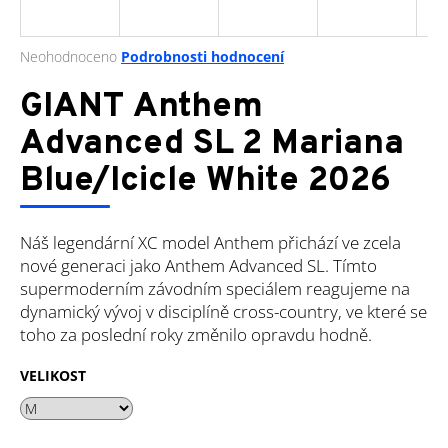
a
j
Průměrné
Neohodnoceno
Podrobnosti hodnocení
í
hodnocení
produktu
GIANT Anthem
t
je
?
0,0
Advanced SL 2 Mariana
z
Blue/Icicle White 2026
5
hvězdiček.
HLEDAT
Náš legendární XC model Anthem přichází ve zcela
nové generaci jako Anthem Advanced SL. Tímto
supermoderním závodním speciálem reagujeme na
dynamický vývoj v disciplíně cross-country, ve které se
D
toho za poslední roky změnilo opravdu hodně.
o
p
VELIKOST
o
r
u