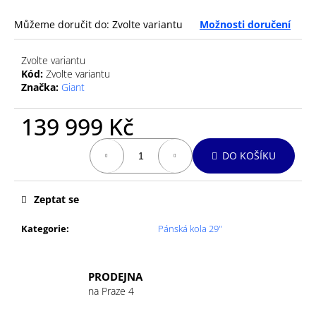
č
u
Můžeme doručit do:
Zvolte variantu
Možnosti doručení
j
e
Zvolte variantu
m
Kód:
Zvolte variantu
e
Značka:
Giant
139 999 Kč
GU
ENERGY
Měrná
GEL
DO KOŠÍKU
32G
cena:
LEMON
SUBLIME
Zeptat se
49
Kč
Kategorie
:
Pánská kola 29"
PRODEJNA
na Praze 4