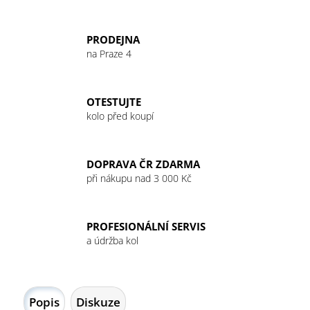
č
u
j
PRODEJNA
e
na Praze 4
m
e
OTESTUJTE
kolo před koupí
GIANT
PATKA
MY22
REVOLT
DOPRAVA ČR ZDARMA
NEW
FLIP
při nákupu nad 3 000 Kč
CHIP
RD
369
PROFESIONÁLNÍ SERVIS
Kč
a údržba kol
Popis
Diskuze