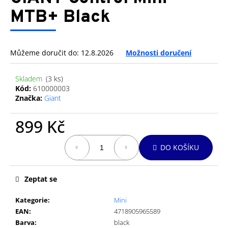
je
a
0,0
MTB+ Black
z
j
5
í
hvězdiček.
t
Můžeme doručit do:
12.8.2026
Možnosti doručení
?
Skladem
(3 ks)
Kód:
610000003
Značka:
Giant
HLEDAT
899 Kč
Měrná
DO KOŠÍKU
cena:
D
o
Zeptat se
p
o
Kategorie
:
Mini
r
EAN
:
4718905965589
u
Barva
:
black