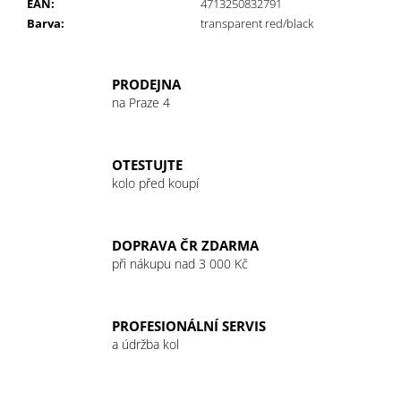
č
EAN
:
4713250832791
u
Barva
:
transparent red/black
j
e
m
PRODEJNA
e
na Praze 4
GU
OTESTUJTE
ENERGY
kolo před koupí
GEL
32G
LEMON
SUBLIME
DOPRAVA ČR ZDARMA
49
při nákupu nad 3 000 Kč
Kč
PROFESIONÁLNÍ SERVIS
a údržba kol