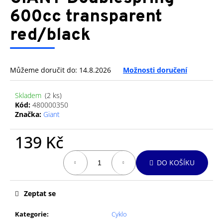
je
a
0,0
600cc transparent
z
j
red/black
5
í
hvězdiček.
t
?
Můžeme doručit do:
14.8.2026
Možnosti doručení
Skladem
(2 ks)
Kód:
480000350
Značka:
Giant
HLEDAT
139 Kč
Měrná
D
DO KOŠÍKU
cena:
o
p
o
Zeptat se
r
u
Kategorie
:
Cyklo