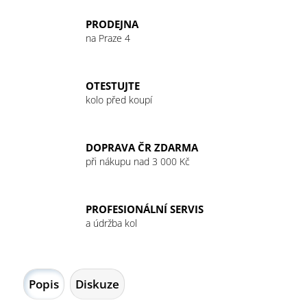
č
u
PRODEJNA
j
na Praze 4
e
m
e
OTESTUJTE
kolo před koupí
GU
ENERGY
GEL
DOPRAVA ČR ZDARMA
32G
při nákupu nad 3 000 Kč
CHOCOLATE
OUTRAGE
49
Kč
PROFESIONÁLNÍ SERVIS
a údržba kol
Popis
Diskuze