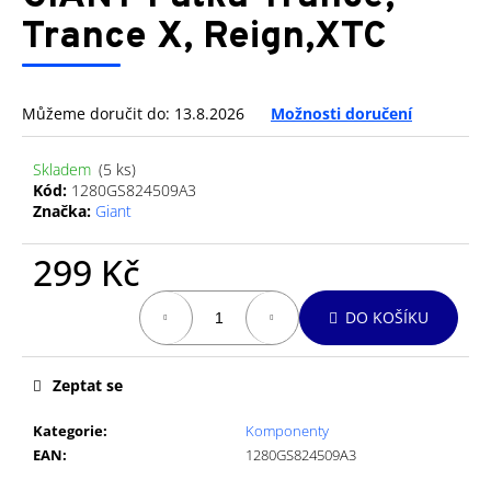
je
a
0,0
Trance X, Reign,XTC
z
j
5
í
hvězdiček.
t
Můžeme doručit do:
13.8.2026
Možnosti doručení
?
Skladem
(5 ks)
Kód:
1280GS824509A3
Značka:
Giant
HLEDAT
299 Kč
Měrná
DO KOŠÍKU
cena:
D
o
Zeptat se
p
o
Kategorie
:
Komponenty
r
EAN
:
1280GS824509A3
u