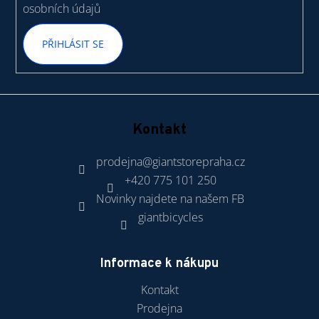
osobních údajů
PŘIHLÁSIT SE
Kontakt
prodejna
@
giantstorepraha.cz
+420 775 101 250
Novinky najdete na našem FB
giantbicycles
Informace k nákupu
Kontakt
Prodejna