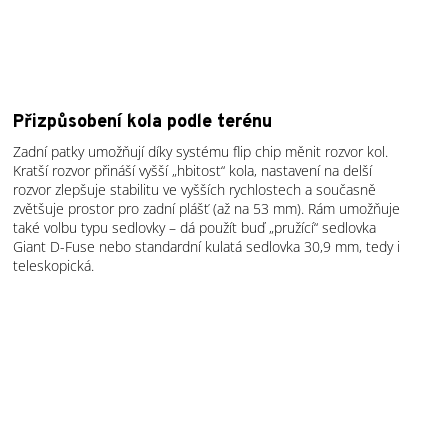
Přizpůsobení kola podle terénu
Zadní patky umožňují díky systému flip chip měnit rozvor kol.
Kratší rozvor přináší vyšší „hbitost“ kola, nastavení na delší
rozvor zlepšuje stabilitu ve vyšších rychlostech a současně
zvětšuje prostor pro zadní plášť (až na 53 mm). Rám umožňuje
také volbu typu sedlovky – dá použít buď „pružící“ sedlovka
Giant D-Fuse nebo standardní kulatá sedlovka 30,9 mm, tedy i
teleskopická.