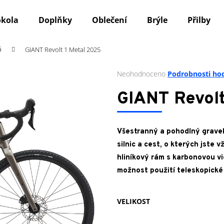
okola
Doplňky
Oblečení
Brýle
Přilby
á
GIANT Revolt 1 Metal 2025
Co potřebujete najít?
Průměrné
Neohodnoceno
Podrobnosti ho
hodnocení
produktu
HLEDAT
GIANT Revolt
je
0,0
z
5
Všestranný a pohodlný gravel
Doporučujeme
hvězdiček.
silnic a cest, o kterých jste 
hliníkový rám s karbonovou vi
možnost použití teleskopické
VELIKOST