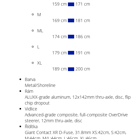
159 cm
171 cm
M
169 cm
181 cm
ML
174 cm
186 cm
L
179 cm
191 cm
XL
189 cm
200 cm
Barva
Metal/Shoreline
Rám
ALUXX-grade aluminum, 12x142mm thru-axle, disc, flip
chip dropout
Vidlice
Advanced-grade composite, full-composite OverDrive
steerer, 12mm thru-axle, disc
Řídítka
Giant Contact XR D-Fuse, 31.8mm XS:42cm, S:42cm,
M:44cm, M/L:44cm, L:46cm, XL:46cm