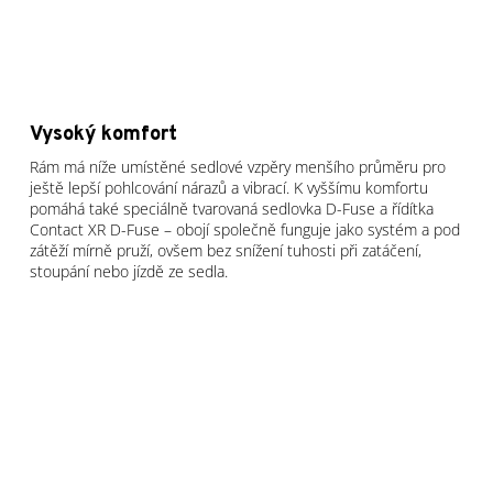
Vysoký komfort
Rám má níže umístěné sedlové vzpěry menšího průměru pro
ještě lepší pohlcování nárazů a vibrací. K vyššímu komfortu
pomáhá také speciálně tvarovaná sedlovka D-Fuse a řídítka
Contact XR D-Fuse – obojí společně funguje jako systém a pod
zátěží mírně pruží, ovšem bez snížení tuhosti při zatáčení,
stoupání nebo jízdě ze sedla.