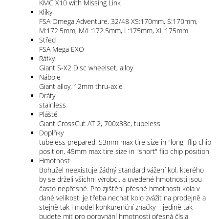
KMC X10 with Missing Link
Kliky
FSA Omega Adventure, 32/48 XS:170mm, S:170mm,
M:172.5mm, M/L:172.5mm, L:175mm, XL:175mm
Střed
FSA Mega EXO
Ráfky
Giant S-X2 Disc wheelset, alloy
Náboje
Giant alloy, 12mm thru-axle
Dráty
stainless
Pláště
Giant CrossCut AT 2, 700x38c, tubeless
Doplňky
tubeless prepared, 53mm max tire size in "long" flip chip
position, 45mm max tire size in "short" flip chip position
Hmotnost
Bohužel neexistuje žádný standard vážení kol, kterého
by se drželi všichni výrobci, a uvedené hmotnosti jsou
často nepřesné. Pro zjištění přesné hmotnosti kola v
dané velikosti je třeba nechat kolo zvážit na prodejně a
stejně tak i model konkurenční značky – jedině tak
budete mít pro porovnání hmotností přesná čísla.