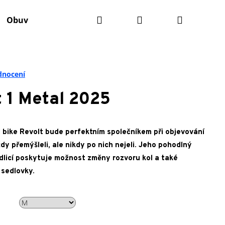
Hledat
Přihlášení
Nákupní
Obuv
Batohy
Výživa
Údržba kola
Ko
košík
dnocení
 1 Metal 2025
 bike Revolt bude perfektním společníkem při objevování
vždy přemýšleli, ale nikdy po nich nejeli. Jeho pohodlný
dlicí poskytuje možnost změny rozvoru kol a také
 sedlovky.
Následující