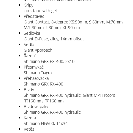
Gripy
cork tape with gel
Představec
Giant Contact, 8-degree XS:50mm, S:60mm, M:70mm,
M/L:80mm, L:80mm, XL:90mm
Sedlovka
Giant D-Fuse, alloy, 14mm offset
Sedlo
Giant Approach
Řazení
Shimano GRX RX-400, 2x10
Přesmykač
Shimano Tiagra
Přehazovačka
Shimano GRX RX-400
Brzdy
Shimano GRX RX-400 hydraulic, Giant MPH rotors
[F]160mm, [R]160mm
Brzdové páky
Shimano GRX RX-400 hydraulic
Kazeta
Shimano HG500, 11x34
Řetěz