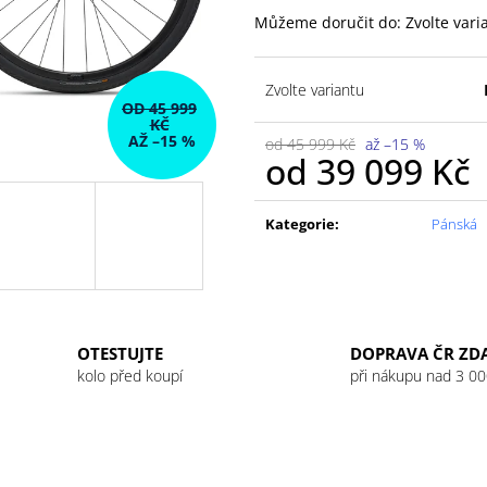
GU ENERGY GEL 32G JET BLACKBERRY
GU ENERGY GEL
LEMONADE
Můžeme doručit do:
Zvolte vari
49 Kč
49 Kč
Zvolte variantu
OD 45 999
KČ
AŽ –15 %
od 45 999 Kč
až –15 %
od
39 099 Kč
Měrná
cena:
Kategorie
:
Pánská
OTESTUJTE
DOPRAVA ČR ZD
kolo před koupí
při nákupu nad 3 00