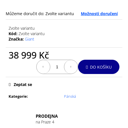
č
u
j
Můžeme doručit do:
Zvolte variantu
Možnosti doručení
e
m
Zvolte variantu
e
Kód:
Zvolte variantu
Značka:
Giant
GU
38 999 Kč
ENERGY
GEL
Měrná
32G
DO KOŠÍKU
cena:
TRI
BERRY
49
Zeptat se
Kč
Kategorie
:
Pánská
PRODEJNA
na Praze 4