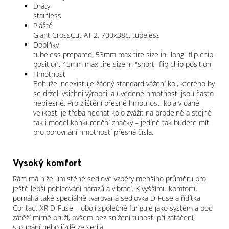
Dráty
stainless
Pláště
Giant CrossCut AT 2, 700x38c, tubeless
Doplňky
tubeless prepared, 53mm max tire size in "long" flip chip
position, 45mm max tire size in "short" flip chip position
Hmotnost
Bohužel neexistuje žádný standard vážení kol, kterého by
se drželi všichni výrobci, a uvedené hmotnosti jsou často
nepřesné. Pro zjištění přesné hmotnosti kola v dané
velikosti je třeba nechat kolo zvážit na prodejně a stejně
tak i model konkurenční značky – jedině tak budete mít
pro porovnání hmotností přesná čísla.
Vysoký komfort
Rám má níže umístěné sedlové vzpěry menšího průměru pro
ještě lepší pohlcování nárazů a vibrací. K vyššímu komfortu
pomáhá také speciálně tvarovaná sedlovka D-Fuse a řídítka
Contact XR D-Fuse – obojí společně funguje jako systém a pod
zátěží mírně pruží, ovšem bez snížení tuhosti při zatáčení,
stoupání nebo jízdě ze sedla.