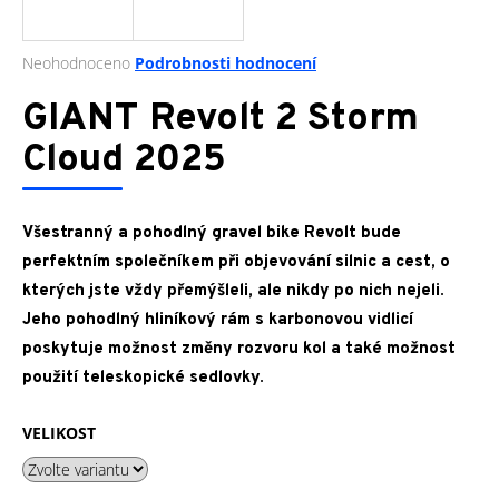
a
j
Průměrné
Neohodnoceno
Podrobnosti hodnocení
í
hodnocení
produktu
GIANT Revolt 2 Storm
t
je
?
0,0
Cloud 2025
z
5
hvězdiček.
Všestranný a pohodlný gravel bike Revolt bude
HLEDAT
perfektním společníkem při objevování silnic a cest, o
kterých jste vždy přemýšleli, ale nikdy po nich nejeli.
Jeho pohodlný hliníkový rám s karbonovou vidlicí
poskytuje možnost změny rozvoru kol a také možnost
D
o
použití teleskopické sedlovky.
p
o
VELIKOST
r
u