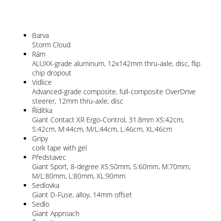
Barva
Storm Cloud
Rám
ALUXX-grade aluminum, 12x142mm thru-axle, disc, flip
chip dropout
Vidlice
Advanced-grade composite, full-composite OverDrive
steerer, 12mm thru-axle, disc
Řídítka
Giant Contact XR Ergo-Control, 31.8mm XS:42cm,
S:42cm, M:44cm, M/L:44cm, L:46cm, XL:46cm
Gripy
cork tape with gel
Představec
Giant Sport, 8-degree XS:50mm, S:60mm, M:70mm,
M/L:80mm, L:80mm, XL:90mm
Sedlovka
Giant D-Fuse, alloy, 14mm offset
Sedlo
Giant Approach