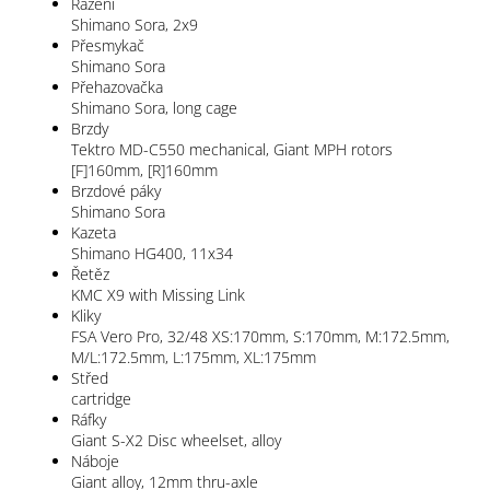
Řazení
Shimano Sora, 2x9
Přesmykač
Shimano Sora
Přehazovačka
Shimano Sora, long cage
Brzdy
Tektro MD-C550 mechanical, Giant MPH rotors
[F]160mm, [R]160mm
Brzdové páky
Shimano Sora
Kazeta
Shimano HG400, 11x34
Řetěz
KMC X9 with Missing Link
Kliky
FSA Vero Pro, 32/48 XS:170mm, S:170mm, M:172.5mm,
M/L:172.5mm, L:175mm, XL:175mm
Střed
cartridge
Ráfky
Giant S-X2 Disc wheelset, alloy
Náboje
Giant alloy, 12mm thru-axle