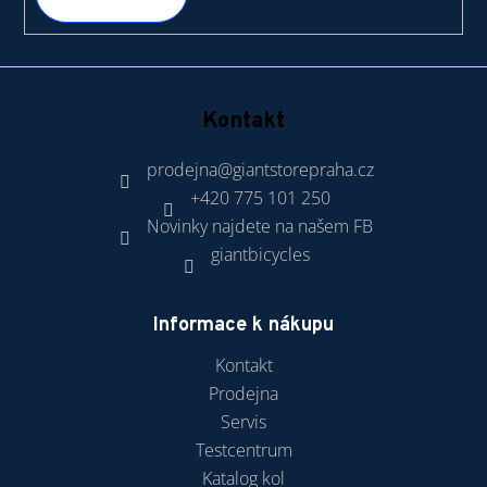
Kontakt
prodejna
@
giantstorepraha.cz
+420 775 101 250
Novinky najdete na našem FB
giantbicycles
Informace k nákupu
Kontakt
Prodejna
Servis
Testcentrum
Katalog kol