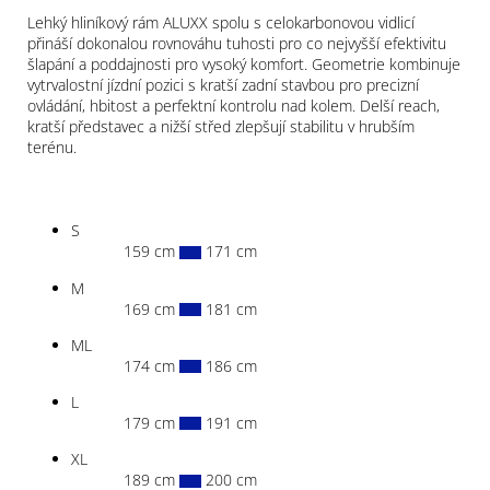
Lehký hliníkový rám ALUXX spolu s celokarbonovou vidlicí
přináší dokonalou rovnováhu tuhosti pro co nejvyšší efektivitu
šlapání a poddajnosti pro vysoký komfort. Geometrie kombinuje
vytrvalostní jízdní pozici s kratší zadní stavbou pro precizní
ovládání, hbitost a perfektní kontrolu nad kolem. Delší reach,
kratší představec a nižší střed zlepšují stabilitu v hrubším
terénu.
S
159 cm
171 cm
M
169 cm
181 cm
ML
174 cm
186 cm
L
179 cm
191 cm
XL
189 cm
200 cm