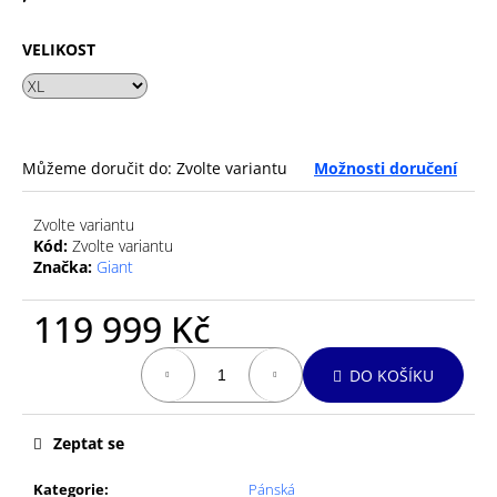
č
u
j
VELIKOST
e
m
e
Můžeme doručit do:
Zvolte variantu
Možnosti doručení
GU
ENERGY
Zvolte variantu
GEL
32G
Kód:
Zvolte variantu
MANDARIN
Značka:
Giant
ORANGE
49
119 999 Kč
Kč
Měrná
DO KOŠÍKU
cena:
Zeptat se
Kategorie
:
Pánská