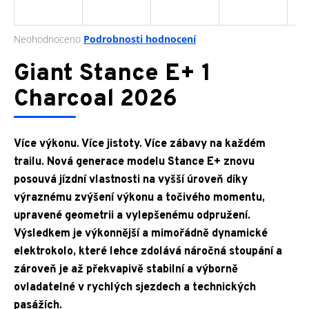
a
j
Průměrné
Neohodnoceno
Podrobnosti hodnocení
í
hodnocení
produktu
Giant Stance E+ 1
t
je
?
0,0
Charcoal 2026
z
5
hvězdiček.
Více výkonu. Více jistoty. Více zábavy na každém
HLEDAT
trailu. Nová generace modelu Stance E+ znovu
posouvá jízdní vlastnosti na vyšší úroveň díky
výraznému zvýšení výkonu a točivého momentu,
upravené geometrii a vylepšenému odpružení.
D
Výsledkem je výkonnější a mimořádně dynamické
o
p
elektrokolo, které lehce zdolává náročná stoupání a
o
zároveň je až překvapivě stabilní a výborně
r
ovladatelné v rychlých sjezdech a technických
u
pasážích.