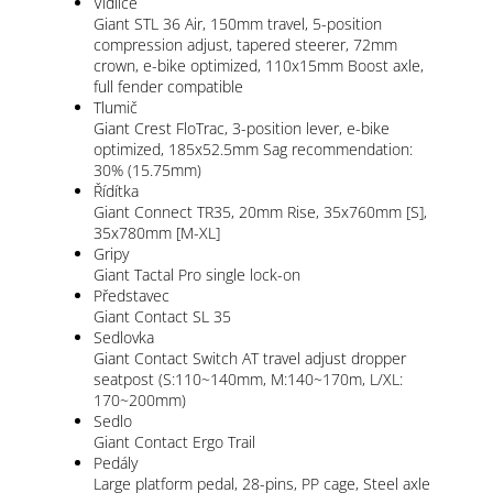
Vidlice
Giant STL 36 Air, 150mm travel, 5-position
compression adjust, tapered steerer, 72mm
crown, e-bike optimized, 110x15mm Boost axle,
full fender compatible
Tlumič
Giant Crest FloTrac, 3-position lever, e-bike
optimized, 185x52.5mm Sag recommendation:
30% (15.75mm)
Řídítka
Giant Connect TR35, 20mm Rise, 35x760mm [S],
35x780mm [M-XL]
Gripy
Giant Tactal Pro single lock-on
Představec
Giant Contact SL 35
Sedlovka
Giant Contact Switch AT travel adjust dropper
seatpost (S:110~140mm, M:140~170m, L/XL:
170~200mm)
Sedlo
Giant Contact Ergo Trail
Pedály
Large platform pedal, 28-pins, PP cage, Steel axle