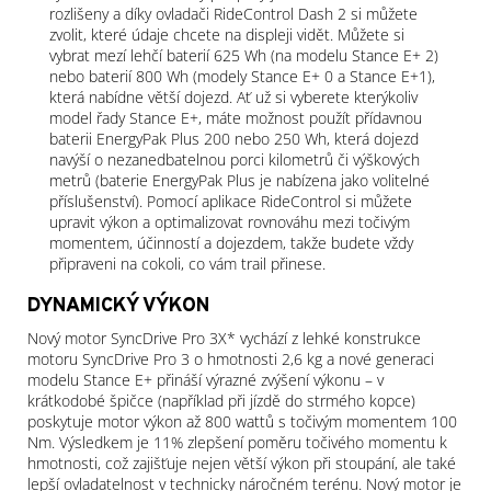
rozlišeny a díky ovladači RideControl Dash 2 si můžete
zvolit, které údaje chcete na displeji vidět. Můžete si
vybrat mezí lehčí baterií 625 Wh (na modelu Stance E+ 2)
nebo baterií 800 Wh (modely Stance E+ 0 a Stance E+1),
která nabídne větší dojezd. Ať už si vyberete kterýkoliv
model řady Stance E+, máte možnost použít přídavnou
baterii EnergyPak Plus 200 nebo 250 Wh, která dojezd
navýší o nezanedbatelnou porci kilometrů či výškových
metrů (baterie EnergyPak Plus je nabízena jako volitelné
příslušenství). Pomocí aplikace RideControl si můžete
upravit výkon a optimalizovat rovnováhu mezi točivým
momentem, účinností a dojezdem, takže budete vždy
připraveni na cokoli, co vám trail přinese.
DYNAMICKÝ VÝKON
Nový motor SyncDrive Pro 3X* vychází z lehké konstrukce
motoru SyncDrive Pro 3 o hmotnosti 2,6 kg a nové generaci
modelu Stance E+ přináší výrazné zvýšení výkonu – v
krátkodobé špičce (například při jízdě do strmého kopce)
poskytuje motor výkon až 800 wattů s točivým momentem 100
Nm. Výsledkem je 11% zlepšení poměru točivého momentu k
hmotnosti, což zajišťuje nejen větší výkon při stoupání, ale také
lepší ovladatelnost v technicky náročném terénu. Nový motor je