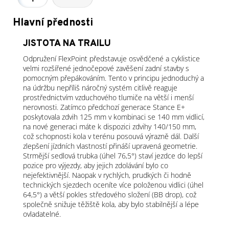
Hlavní přednosti
JISTOTA NA TRAILU
Odpružení FlexPoint představuje osvědčené a cyklistice
velmi rozšířené jednočepové zavěšení zadní stavby s
pomocným přepákováním. Tento v principu jednoduchý a
na údržbu nepříliš náročný systém citlivě reaguje
prostřednictvím vzduchového tlumiče na větší i menší
nerovnosti. Zatímco předchozí generace Stance E+
poskytovala zdvih 125 mm v kombinaci se 140 mm vidlicí,
na nové generaci máte k dispozici zdvihy 140/150 mm,
což schopnosti kola v terénu posouvá výrazně dál. Další
zlepšení jízdních vlastností přináší upravená geometrie.
Strmější sedlová trubka (úhel 76,5°) staví jezdce do lepší
pozice pro výjezdy, aby jejich zdolávání bylo co
nejefektivnější. Naopak v rychlých, prudkých či hodně
technických sjezdech oceníte více položenou vidlici (úhel
64,5°) a větší pokles středového složení (BB drop), což
společně snižuje těžiště kola, aby bylo stabilnější a lépe
ovladatelné.