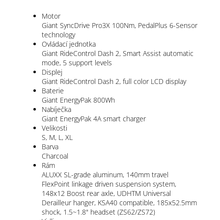
Motor
Giant SyncDrive Pro3X 100Nm, PedalPlus 6-Sensor
technology
Ovládací jednotka
Giant RideControl Dash 2, Smart Assist automatic
mode, 5 support levels
Displej
Giant RideControl Dash 2, full color LCD display
Baterie
Giant EnergyPak 800Wh
Nabíječka
Giant EnergyPak 4A smart charger
Velikosti
S, M, L, XL
Barva
Charcoal
Rám
ALUXX SL-grade aluminum, 140mm travel
FlexPoint linkage driven suspension system,
148x12 Boost rear axle, UDHTM Universal
Derailleur hanger, KSA40 compatible, 185x52.5mm
shock, 1.5~1.8" headset (ZS62/ZS72)