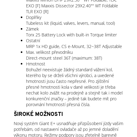
EXO [F] Maxxis Dissector 29X2.40"" WT Foldable
TLR EXO [R]
Doplňky
Tubeless kit (liquid, valves, levers, manual, tool)
Zámek
Torx 25 Battery Lock with built-in Torque limiter
Ostatní
MRP 1x HD guide, CS e-Mount, 32~38T Adjustable
Max. velikost převodníku
Direct-mount steel 36T (maximum: 38T)
Hmotnost
Bohužel neexistuje žádný standard vážení kol,
kterého by se drželi všichni výrobci, a uvedené
hmotnosti jsou často nepřesné. Pro zjištění
přesné hmotnosti kola v dané velikosti je třeba
nechat kolo zvážit na prodejně a stejně tak i model
konkurenční značky – jedině tak budete mít pro
porovnání hmotností přesná čísla.
ŠIROKÉ MOŽNOSTI
Nový systém Giant E+ usnadňuje přizpůsobení jízdy vašim
potřebám, od nastavení ovladače až po jemné doladění
výkonu motoru. Režimy podpory jsou zřetelně barevně