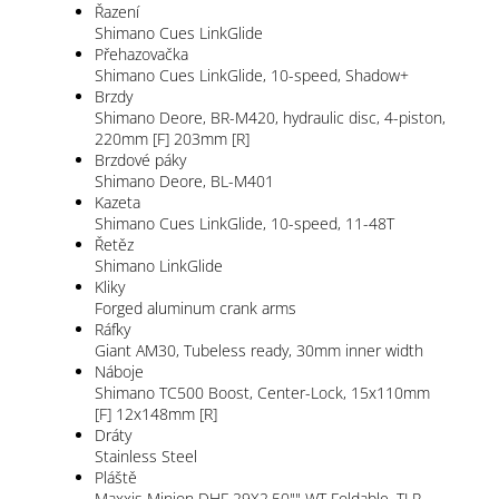
Řazení
Shimano Cues LinkGlide
Přehazovačka
Shimano Cues LinkGlide, 10-speed, Shadow+
Brzdy
Shimano Deore, BR-M420, hydraulic disc, 4-piston,
220mm [F] 203mm [R]
Brzdové páky
Shimano Deore, BL-M401
Kazeta
Shimano Cues LinkGlide, 10-speed, 11-48T
Řetěz
Shimano LinkGlide
Kliky
Forged aluminum crank arms
Ráfky
Giant AM30, Tubeless ready, 30mm inner width
Náboje
Shimano TC500 Boost, Center-Lock, 15x110mm
[F] 12x148mm [R]
Dráty
Stainless Steel
Pláště
Maxxis Minion DHF 29X2.50"" WT Foldable, TLR,