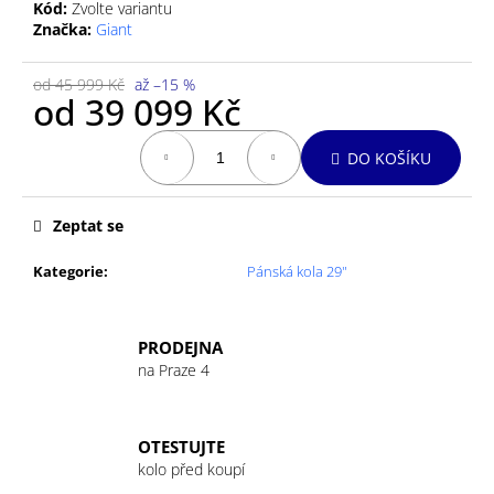
č
Kód:
Zvolte variantu
u
Značka:
Giant
j
e
od 45 999 Kč
až –15 %
m
od
39 099 Kč
e
Měrná
DO KOŠÍKU
cena:
GU
ENERGY
GEL
Zeptat se
32G
TRI
Kategorie
:
Pánská kola 29"
BERRY
49
Kč
PRODEJNA
na Praze 4
OTESTUJTE
kolo před koupí