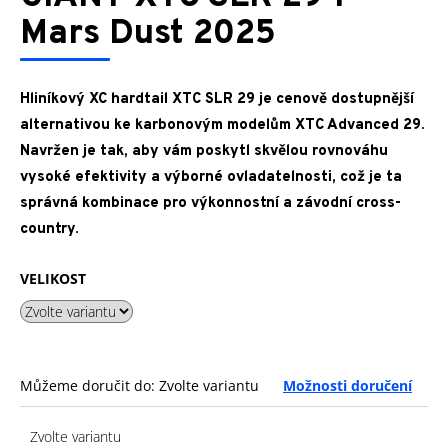
je
a
0,0
Mars Dust 2025
z
j
5
í
hvězdiček.
t
Hliníkový XC hardtail XTC SLR 29 je cenově dostupnější
?
alternativou ke karbonovým modelům XTC Advanced 29.
Navržen je tak, aby vám poskytl skvělou rovnováhu
vysoké efektivity a výborné ovladatelnosti, což je ta
správná kombinace pro výkonnostní a závodní cross-
country.
HLEDAT
VELIKOST
D
o
p
o
Můžeme doručit do:
Zvolte variantu
Možnosti doručení
r
u
Zvolte variantu