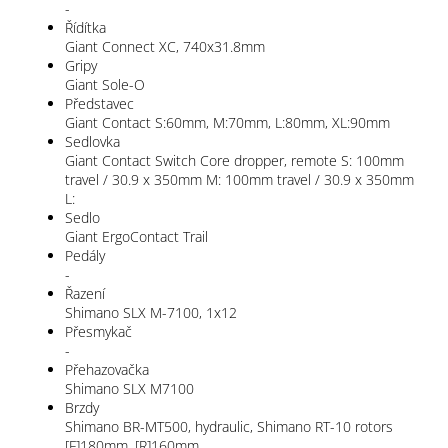
-
Řídítka
Giant Connect XC, 740x31.8mm
Gripy
Giant Sole-O
Představec
Giant Contact S:60mm, M:70mm, L:80mm, XL:90mm
Sedlovka
Giant Contact Switch Core dropper, remote S: 100mm
travel / 30.9 x 350mm M: 100mm travel / 30.9 x 350mm
L:
Sedlo
Giant ErgoContact Trail
Pedály
-
Řazení
Shimano SLX M-7100, 1x12
Přesmykač
-
Přehazovačka
Shimano SLX M7100
Brzdy
Shimano BR-MT500, hydraulic, Shimano RT-10 rotors
[F]180mm, [R]160mm