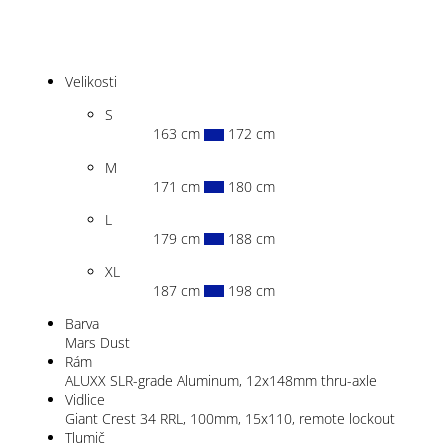
Velikosti
S
163 cm
172 cm
M
171 cm
180 cm
L
179 cm
188 cm
XL
187 cm
198 cm
Barva
Mars Dust
Rám
ALUXX SLR-grade Aluminum, 12x148mm thru-axle
Vidlice
Giant Crest 34 RRL, 100mm, 15x110, remote lockout
Tlumič