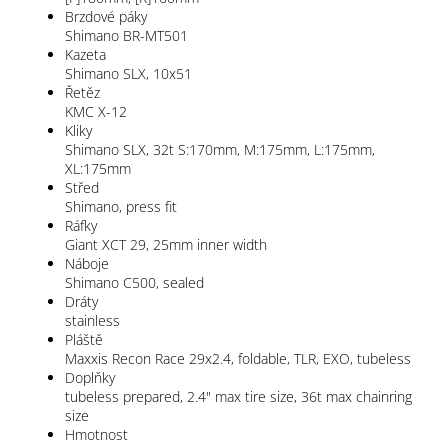
Brzdové páky
Shimano BR-MT501
Kazeta
Shimano SLX, 10x51
Řetěz
KMC X-12
Kliky
Shimano SLX, 32t S:170mm, M:175mm, L:175mm,
XL:175mm
Střed
Shimano, press fit
Ráfky
Giant XCT 29, 25mm inner width
Náboje
Shimano C500, sealed
Dráty
stainless
Pláště
Maxxis Recon Race 29x2.4, foldable, TLR, EXO, tubeless
Doplňky
tubeless prepared, 2.4" max tire size, 36t max chainring
size
Hmotnost