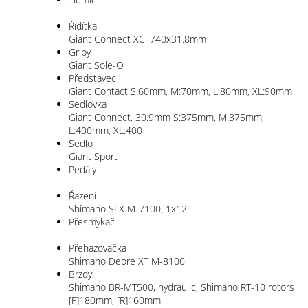
-
Řídítka
Giant Connect XC, 740x31.8mm
Gripy
Giant Sole-O
Představec
Giant Contact S:60mm, M:70mm, L:80mm, XL:90mm
Sedlovka
Giant Connect, 30.9mm S:375mm, M:375mm,
L:400mm, XL:400
Sedlo
Giant Sport
Pedály
-
Řazení
Shimano SLX M-7100, 1x12
Přesmykač
-
Přehazovačka
Shimano Deore XT M-8100
Brzdy
Shimano BR-MT500, hydraulic, Shimano RT-10 rotors
[F]180mm, [R]160mm