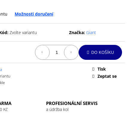
 32G RASPBERRY
antu
Možnosti doručení
Kód:
Zvolte variantu
Značka:
Giant
DO KOŠÍKU
Tisk
la
ariantu
Zeptat se
kle
ARMA
PROFESIONÁLNÍ SERVIS
0 Kč
a údržba kol