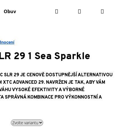
Hledat
Přihlášení
Nákupní
Obuv
Batohy
Výživa
Údržba kola
Ko
košík
dnocení
R 29 1 Sea Sparkle
TC SLR 29 JE CENOVĚ DOSTUPNĚJŠÍ ALTERNATIVOU
XTC ADVANCED 29. NAVRŽEN JE TAK, ABY VÁM
ÁHU VYSOKÉ EFEKTIVITY A VÝBORNÉ
 TA SPRÁVNÁ KOMBINACE PRO VÝKONNOSTNÍ A
Následující