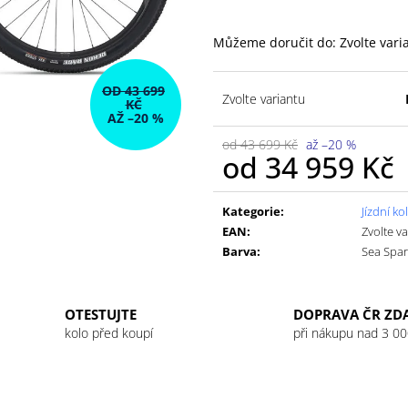
GU ENERGY GEL 32G JET BLACKBERRY
GU ENERGY GEL
LEMONADE
49 Kč
Můžeme doručit do:
Zvolte vari
49 Kč
OD 43 699
Zvolte variantu
KČ
AŽ –20 %
od 43 699 Kč
až –20 %
od
34 959 Kč
Měrná
cena:
Kategorie
:
Jízdní ko
EAN
:
Zvolte v
Barva
:
Sea Spar
OTESTUJTE
DOPRAVA ČR ZD
kolo před koupí
při nákupu nad 3 00