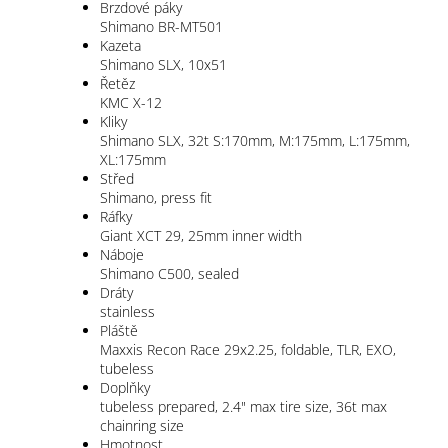
Brzdové páky
Shimano BR-MT501
Kazeta
Shimano SLX, 10x51
Řetěz
KMC X-12
Kliky
Shimano SLX, 32t S:170mm, M:175mm, L:175mm,
XL:175mm
Střed
Shimano, press fit
Ráfky
Giant XCT 29, 25mm inner width
Náboje
Shimano C500, sealed
Dráty
stainless
Pláště
Maxxis Recon Race 29x2.25, foldable, TLR, EXO,
tubeless
Doplňky
tubeless prepared, 2.4" max tire size, 36t max
chainring size
Hmotnost