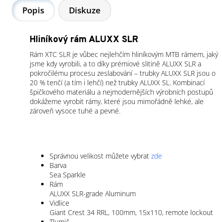
Popis
Diskuze
Hliníkový rám ALUXX SLR
Rám XTC SLR je vůbec nejlehčím hliníkovým MTB rámem, jaký
jsme kdy vyrobili, a to díky prémiové slitině ALUXX SLR a
pokročilému procesu zeslabování – trubky ALUXX SLR jsou o
20 % tenčí (a tím i lehčí) než trubky ALUXX SL. Kombinací
špičkového materiálu a nejmodernějších výrobních postupů
dokážeme vyrobit rámy, které jsou mimořádně lehké, ale
zároveň vysoce tuhé a pevné.
Správnou velikost můžete vybrat
zde
Barva
Sea Sparkle
Rám
ALUXX SLR-grade Aluminum
Vidlice
Giant Crest 34 RRL, 100mm, 15x110, remote lockout
Tlumič