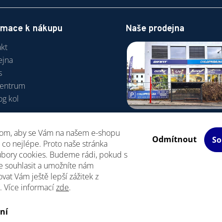
rmace k nákupu
Naše prodejna
kt
ejna
s
centrum
og kol
va a platba
hom, aby se Vám na našem e-shopu
odní podmínky
Odmítnout
So
co nejlépe. Proto naše stránka
R
ubory cookies. Budeme rádi, pokud s
e souhlasit a umožníte nám
vat Vám ještě lepší zážitek z
. Více informací
zde
.
Upravit nastavení cookies
razena.
ní