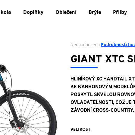
okola
Doplňky
Oblečení
Brýle
Přilby
Co potřebujete najít?
Průměrné
Neohodnoceno
Podrobnosti ho
hodnocení
produktu
HLEDAT
GIANT XTC SL
je
0,0
z
5
HLINÍKOVÝ XC HARDTAIL X
Doporučujeme
hvězdiček.
KE KARBONOVÝM MODELŮM 
POSKYTL SKVĚLOU ROVNOV
OVLADATELNOSTI, COŽ JE
ZÁVODNÍ CROSS-COUNTRY.
VELIKOST