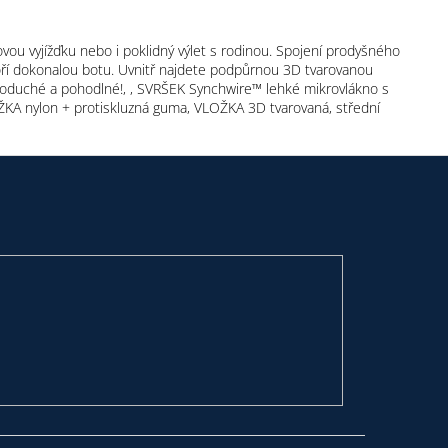
ovou vyjížďku nebo i poklidný výlet s rodinou. Spojení prodyšného
oří dokonalou botu. Uvnitř najdete podpůrnou 3D tvarovanou
dnoduché a pohodlné!, , SVRŠEK Synchwire™ lehké mikrovlákno s
ÁŽKA nylon + protiskluzná guma, VLOŽKA 3D tvarovaná, střední