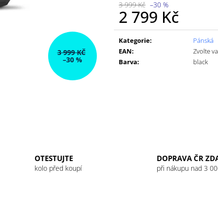
GU ENERGY GEL 32G JET BLACKBERRY
GU ENERGY GEL
3 999 Kč
–30 %
LEMONADE
2 799 Kč
49 Kč
49 Kč
Měrná
cena:
Kategorie
:
Pánská
EAN
:
Zvolte v
3 999 KČ
–30 %
Barva
:
black
OTESTUJTE
DOPRAVA ČR ZD
kolo před koupí
při nákupu nad 3 00