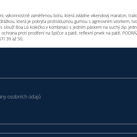
zální, výkonnostně zaměřenou botu, která zvládne víkendový maraton, trail
rážkou, která je pokryta protiskluznou gumou s agresivním vzorkem, tv
mus slouží Boa L6 kolečko v kombinaci s jedním páskem na suchý zip. Je
, ochrana proti prodření na špičce a patě, reflexní prvek na patě, PODR
STI 39 až 50,
ny osobních údajů