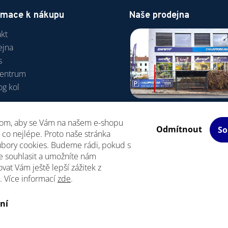
rmace k nákupu
Naše prodejna
kt
ejna
s
centrum
og kol
va a platba
hom, aby se Vám na našem e-shopu
odní podmínky
Odmítnout
So
co nejlépe. Proto naše stránka
R
ubory cookies. Budeme rádi, pokud s
e souhlasit a umožníte nám
vat Vám ještě lepší zážitek z
. Více informací
zde
.
Upravit nastavení cookies
razena.
ní