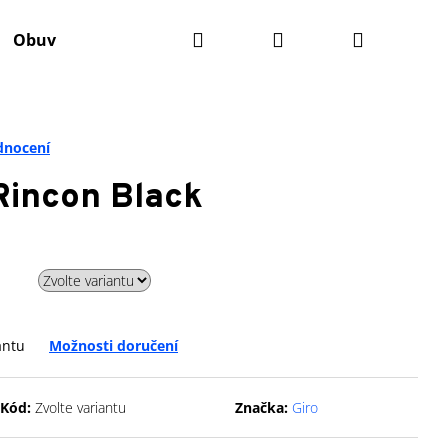
Hledat
Přihlášení
Nákupní
Obuv
Batohy
Výživa
Údržba kola
Ko
košík
dnocení
Rincon Black
antu
Možnosti doručení
Následující
Kód:
Zvolte variantu
Značka:
Giro