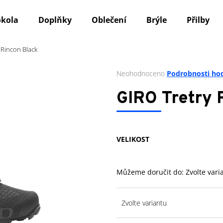
okola
Doplňky
Oblečení
Brýle
Přilby
 Rincon Black
Co potřebujete najít?
Průměrné
Neohodnoceno
Podrobnosti ho
hodnocení
produktu
HLEDAT
GIRO Tretry 
je
0,0
z
5
Doporučujeme
VELIKOST
hvězdiček.
Můžeme doručit do:
Zvolte vari
Zvolte variantu