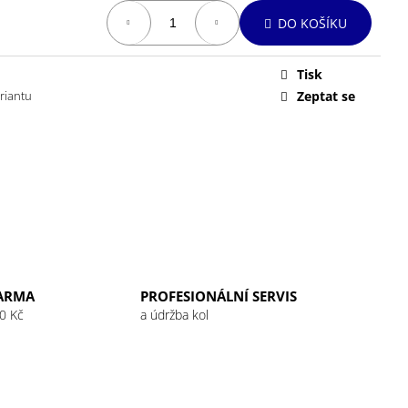
 32G RASPBERRY
DO KOŠÍKU
Tisk
ariantu
Zeptat se
ARMA
PROFESIONÁLNÍ SERVIS
0 Kč
a údržba kol