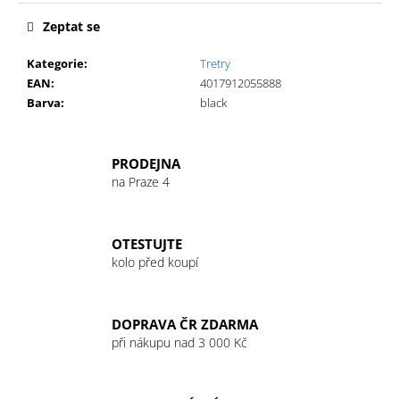
č
u
Zeptat se
j
e
Kategorie
:
Tretry
m
EAN
:
4017912055888
e
Barva
:
black
GU
PRODEJNA
ENERGY
na Praze 4
GEL
32G
LEMON
SUBLIME
OTESTUJTE
49
kolo před koupí
Kč
DOPRAVA ČR ZDARMA
při nákupu nad 3 000 Kč