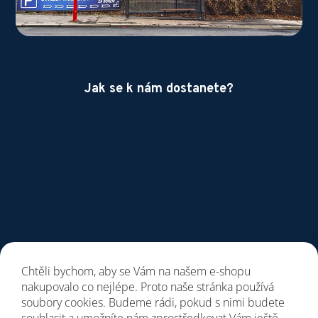
Jak se k nám dostanete?
Chtěli bychom, aby se Vám na našem e-shopu
nakupovalo co nejlépe. Proto naše stránka používá
soubory cookies. Budeme rádi, pokud s nimi budete