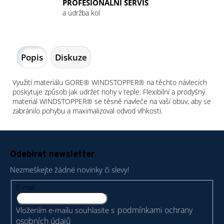
PROFESIONÁLNÍ SERVIS
a údržba kol
Popis
Diskuze
Využití materiálu GORE® WINDSTOPPER® na těchto návlecích
poskytuje způsob jak udržet nohy v teple. Flexibilní a prodyšný
materiál WINDSTOPPER® se těsně navleče na vaší obuv, aby se
zabránilo pohybu a maximalizoval odvod vlhkosti.
Z
á
Odebírat newsletter
p
Nezmeškejte žádné novinky či slevy!
a
t
E-mail
í
podmínkami ochrany
Vložením e-mailu souhlasíte s
osobních údajů