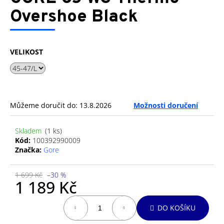
je
a
0,0
Overshoe Black
z
j
5
í
hvězdiček.
t
VELIKOST
?
Můžeme doručit do:
13.8.2026
Možnosti doručení
HLEDAT
Skladem
(1 ks)
Kód:
100392990009
Značka:
Gore
D
o
1 699 Kč
–30 %
p
1 189 Kč
o
Měrná
r
DO KOŠÍKU
cena:
u