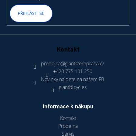
PŘIHLÁSIT SE
Kontakt
prodejna
@
giantstorepraha.cz
+420 775 101 250
Novinky najdete na našem FB
giantbicycles
Informace k nákupu
Kontakt
Prodejna
Servis