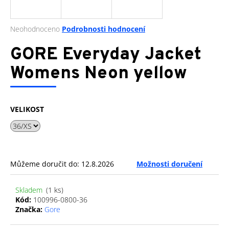
a
j
Průměrné
Neohodnoceno
Podrobnosti hodnocení
í
hodnocení
produktu
GORE Everyday Jacket
t
je
?
0,0
Womens Neon yellow
z
5
hvězdiček.
VELIKOST
HLEDAT
D
Můžeme doručit do:
12.8.2026
Možnosti doručení
o
p
Skladem
(1 ks)
o
Kód:
100996-0800-36
r
Značka:
Gore
u