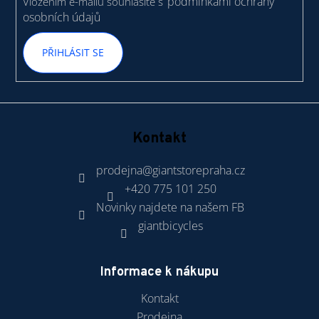
podmínkami ochrany
Vložením e-mailu souhlasíte s
osobních údajů
PŘIHLÁSIT SE
Kontakt
prodejna
@
giantstorepraha.cz
+420 775 101 250
Novinky najdete na našem FB
giantbicycles
Informace k nákupu
Kontakt
Prodejna