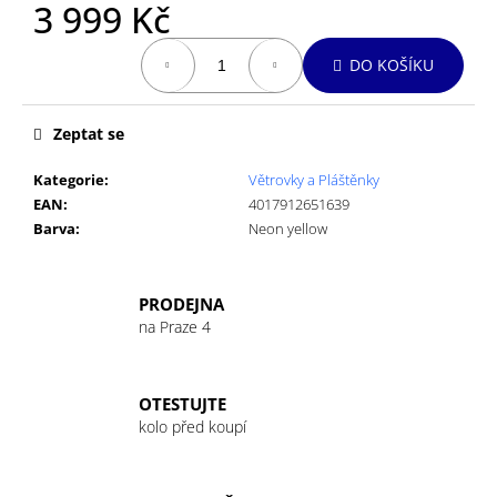
č
3 999 Kč
u
Měrná
j
DO KOŠÍKU
cena:
e
m
e
Zeptat se
Kategorie
:
Větrovky a Pláštěnky
GU
EAN
:
4017912651639
ENERGY
GEL
Barva
:
Neon yellow
32G
VANILLA/BEAN
49
PRODEJNA
Kč
na Praze 4
OTESTUJTE
kolo před koupí