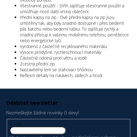
Všestranné použití - Střih zajišťuje všestranné použití a
umožňuje nosit další vrstvy oblečení.
Přední kapsy na zip - Dvě přední kapsy na zip jsou
umístěny tak, aby byly snadno dostupné i přes bederní
pás batohu nebo bederní tašku. To zajišťuje rychlý a
snadný přístup k vašemu mobilnímu telefonu, peněžence
nebo energetické tyči.
Vyrobeno z částečně recyklovaného materiálu
Vysoce prodyšné, rychleschnoucí materiály
Částečně odolná proti větru a vodě
2cestný přední zip
Nastavitelný lem se stahovací šňůrkou
Reflexní detaily na rukávech, zádech a hrudi
Z
á
Odebírat newsletter
p
Nezmeškejte žádné novinky či slevy!
a
t
E-mail
í