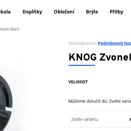
okola
Doplňky
Oblečení
Brýle
Přilby
assic Black
Co potřebujete najít?
Průměrné
Neohodnoceno
Podrobnosti ho
hodnocení
produktu
HLEDAT
KNOG Zvonek 
je
0,0
z
5
Doporučujeme
VELIKOST
hvězdiček.
Můžeme doručit do:
Zvolte vari
Zvolte variantu