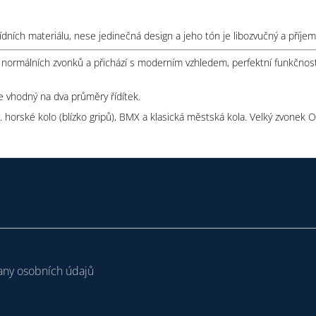
třídních materiálu, nese jedinečná design a jeho tón je libozvučný a příj
n normálních zvonků a přichází s moderním vzhledem, perfektní funkčnost
e vhodný na dva průměry řídítek.
horské kolo (blízko gripů), BMX a klasická městská kola. Velký zvonek Oi
ny osobních údajů