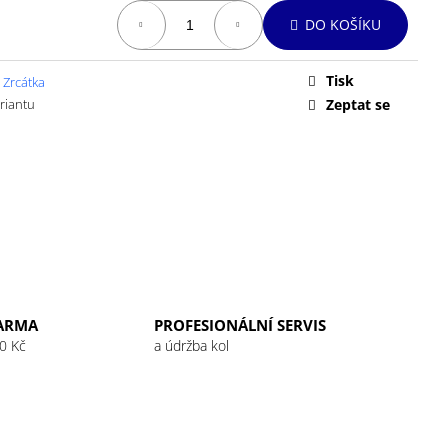
 32G RASPBERRY
DO KOŠÍKU
Tisk
 Zrcátka
ariantu
Zeptat se
ARMA
PROFESIONÁLNÍ SERVIS
0 Kč
a údržba kol