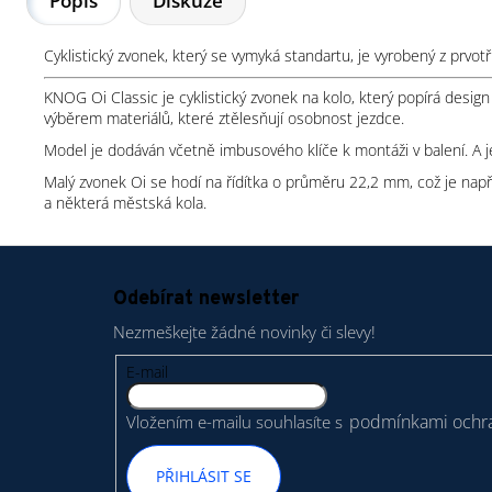
Popis
Diskuze
Cyklistický zvonek, který se vymyká standartu, je vyrobený z prvo
KNOG Oi Classic je cyklistický zvonek na kolo, který popírá desig
výběrem materiálů, které ztělesňují osobnost jezdce.
Model je dodáván včetně imbusového klíče k montáži v balení. A j
Malý zvonek Oi se hodí na řídítka o průměru 22,2 mm, což je např. 
a některá městská kola.
Z
á
Odebírat newsletter
p
Nezmeškejte žádné novinky či slevy!
a
t
E-mail
í
podmínkami ochra
Vložením e-mailu souhlasíte s
PŘIHLÁSIT SE