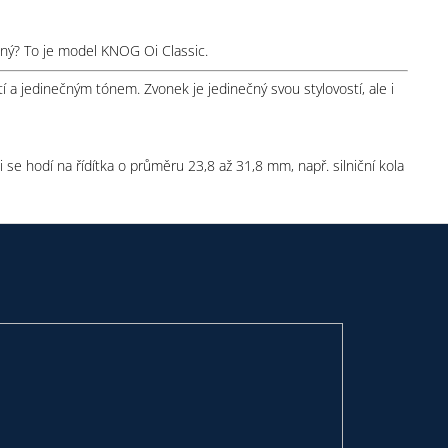
emný? To je model KNOG Oi Classic.
í a jedinečným tónem. Zvonek je jedinečný svou stylovostí, ale i
 se hodí na řídítka o průměru 23,8 až 31,8 mm, např. silniční kola