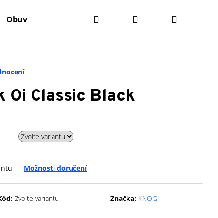
Hledat
Přihlášení
Nákupní
Obuv
Batohy
Výživa
Údržba kola
Ko
košík
dnocení
Oi Classic Black
antu
Možnosti doručení
Následující
Kód:
Zvolte variantu
Značka:
KNOG