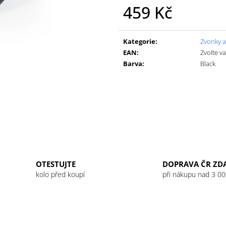
GU ENERGY GEL 32G JET BLACKBERRY
GU ENERGY GEL
459 Kč
LEMONADE
49 Kč
49 Kč
Měrná
cena:
Kategorie
:
Zvonky a
EAN
:
Zvolte v
Barva
:
Black
OTESTUJTE
DOPRAVA ČR ZD
kolo před koupí
při nákupu nad 3 00