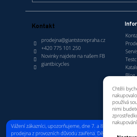
Info
Kontakt
Konta
prodejna
@
giantstorepraha.cz
Prod
+420 775 101 250
Servi
Novinky najdete na našem FB
Test
giantbicycles
Katal
Blog
Dopra
Chtěli byc
Obch
nakupovalo 
GDP
používá so
nimi budet
zprostředko
nakupování
Vážení zákazníci, upozorňujeme, dne 7. a 8.8. bude
Copyright 2026
Giant Store Praha
. Všechna práva vyh
prodejna z provozních důvodu zavřena. Děkujeme za