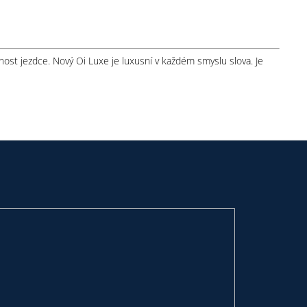
nost jezdce. Nový Oi Luxe je luxusní v každém smyslu slova. Je