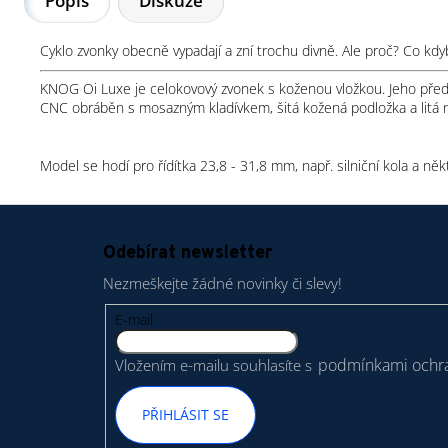
Popis
Diskuze
Cyklo zvonky obecně vypadají a zní trochu divně. Ale proč? Co kdyb
KNOG Oi Luxe je celokovový zvonek s koženou vložkou. Jeho přednos
CNC obráběn s mosazným kladívkem, šitá kožená podložka a litá n
Model se hodí pro řídítka 23,8 - 31,8 mm, např. silniční kola a někt
Z
á
Odebírat newsletter
p
Nezmeškejte žádné novinky či slevy!
a
t
E-mail
í
podmínkami ochra
Vložením e-mailu souhlasíte s
PŘIHLÁSIT SE