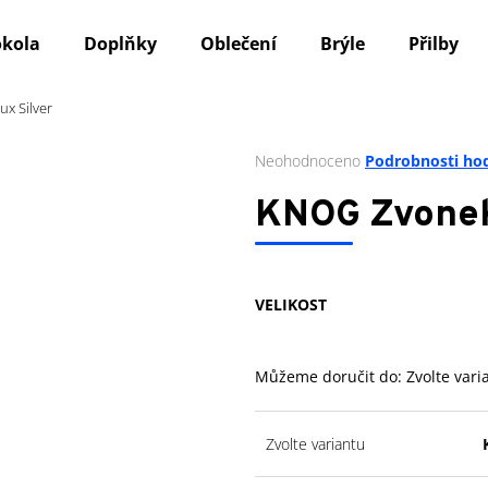
okola
Doplňky
Oblečení
Brýle
Přilby
x Silver
Co potřebujete najít?
Průměrné
Neohodnoceno
Podrobnosti ho
hodnocení
produktu
HLEDAT
KNOG Zvonek 
je
0,0
z
5
Doporučujeme
VELIKOST
hvězdiček.
Můžeme doručit do:
Zvolte vari
Zvolte variantu