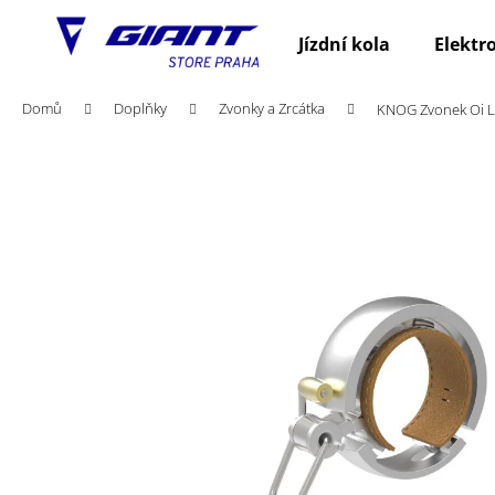
K
Přejít
na
o
Jízdní kola
Elektr
obsah
Zpět
Zpět
š
do
do
í
Domů
Doplňky
Zvonky a Zrcátka
KNOG Zvonek Oi Lu
obchodu
obchodu
k