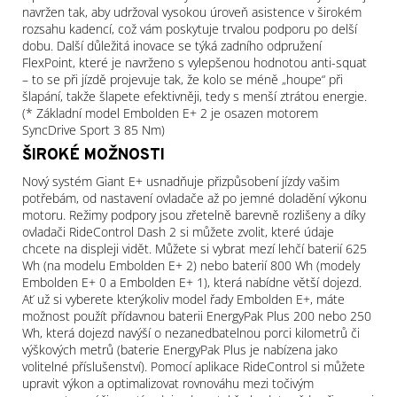
navržen tak, aby udržoval vysokou úroveň asistence v širokém
rozsahu kadencí, což vám poskytuje trvalou podporu po delší
dobu. Další důležitá inovace se týká zadního odpružení
FlexPoint, které je navrženo s vylepšenou hodnotou anti-squat
– to se při jízdě projevuje tak, že kolo se méně „houpe“ při
šlapání, takže šlapete efektivněji, tedy s menší ztrátou energie.
(* Základní model Embolden E+ 2 je osazen motorem
SyncDrive Sport 3 85 Nm)
ŠIROKÉ MOŽNOSTI
Nový systém Giant E+ usnadňuje přizpůsobení jízdy vašim
potřebám, od nastavení ovladače až po jemné doladění výkonu
motoru. Režimy podpory jsou zřetelně barevně rozlišeny a díky
ovladači RideControl Dash 2 si můžete zvolit, které údaje
chcete na displeji vidět. Můžete si vybrat mezí lehčí baterií 625
Wh (na modelu Embolden E+ 2) nebo baterií 800 Wh (modely
Embolden E+ 0 a Embolden E+ 1), která nabídne větší dojezd.
Ať už si vyberete kterýkoliv model řady Embolden E+, máte
možnost použít přídavnou baterii EnergyPak Plus 200 nebo 250
Wh, která dojezd navýší o nezanedbatelnou porci kilometrů či
výškových metrů (baterie EnergyPak Plus je nabízena jako
volitelné příslušenství). Pomocí aplikace RideControl si můžete
upravit výkon a optimalizovat rovnováhu mezi točivým