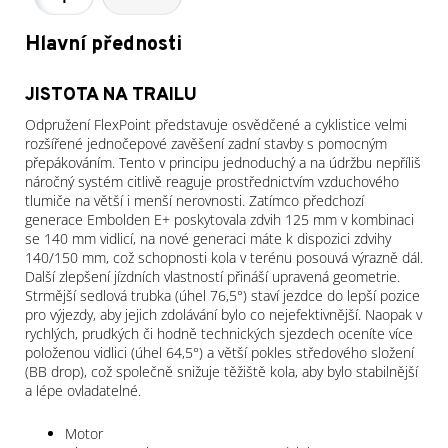
Hlavní přednosti
JISTOTA NA TRAILU
Odpružení FlexPoint představuje osvědčené a cyklistice velmi
rozšířené jednočepové zavěšení zadní stavby s pomocným
přepákováním. Tento v principu jednoduchý a na údržbu nepříliš
náročný systém citlivě reaguje prostřednictvím vzduchového
tlumiče na větší i menší nerovnosti. Zatímco předchozí
generace Embolden E+ poskytovala zdvih 125 mm v kombinaci
se 140 mm vidlicí, na nové generaci máte k dispozici zdvihy
140/150 mm, což schopnosti kola v terénu posouvá výrazně dál.
Další zlepšení jízdních vlastností přináší upravená geometrie.
Strmější sedlová trubka (úhel 76,5°) staví jezdce do lepší pozice
pro výjezdy, aby jejich zdolávání bylo co nejefektivnější. Naopak v
rychlých, prudkých či hodně technických sjezdech oceníte více
položenou vidlici (úhel 64,5°) a větší pokles středového složení
(BB drop), což společně snižuje těžiště kola, aby bylo stabilnější
a lépe ovladatelné.
Specifikace
Motor