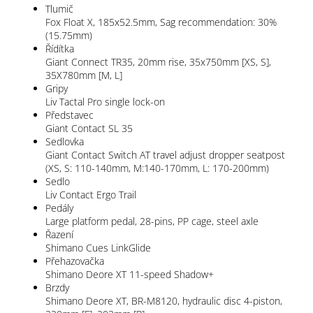
Tlumič
Fox Float X, 185x52.5mm, Sag recommendation: 30%
(15.75mm)
Řídítka
Giant Connect TR35, 20mm rise, 35x750mm [XS, S],
35X780mm [M, L]
Gripy
Liv Tactal Pro single lock-on
Představec
Giant Contact SL 35
Sedlovka
Giant Contact Switch AT travel adjust dropper seatpost
(XS, S: 110-140mm, M:140-170mm, L: 170-200mm)
Sedlo
Liv Contact Ergo Trail
Pedály
Large platform pedal, 28-pins, PP cage, steel axle
Řazení
Shimano Cues LinkGlide
Přehazovačka
Shimano Deore XT 11-speed Shadow+
Brzdy
Shimano Deore XT, BR-M8120, hydraulic disc 4-piston,