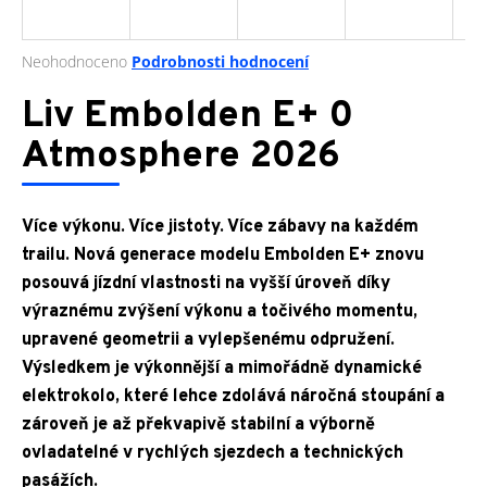
a
j
Průměrné
Neohodnoceno
Podrobnosti hodnocení
í
hodnocení
produktu
Liv Embolden E+ 0
t
je
?
0,0
Atmosphere 2026
z
5
hvězdiček.
Více výkonu. Více jistoty. Více zábavy na každém
HLEDAT
trailu. Nová generace modelu Embolden E+ znovu
posouvá jízdní vlastnosti na vyšší úroveň díky
výraznému zvýšení výkonu a točivého momentu,
upravené geometrii a vylepšenému odpružení.
D
Výsledkem je výkonnější a mimořádně dynamické
o
p
elektrokolo, které lehce zdolává náročná stoupání a
o
zároveň je až překvapivě stabilní a výborně
r
ovladatelné v rychlých sjezdech a technických
u
pasážích.