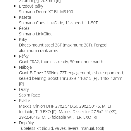
220mm [F], 203mm [R]
Brzdové páky
Shimano Deore XT BL-M8100
Kazeta
Shimano Cues LinkGlide, 11-speed, 11-50T
Řetěz
Shimano LinkGlide
Kliky
Direct-mount steel 36T (maximum: 38T), Forged
aluminum crank arms
Ráfky
Giant TRA2, tubeless ready, 30mm inner width
Náboje
Giant E-Drive 260Nm, 72T engagement, e-bike optimized,
sealed bearing, Boost Thru-axle 110x15 [F] , 148x 12mm
[R]
Dráty
Sapim Race
Pláště
Maxxis Minion DHF 27x2.5" (XS), 29x2.50" (S, M, L)
foldable, TLR EXO [F}, Maxxis Dissector 27.5x2.4" (XS),
29x2.40" (S, M, L) foldable WT, TLR, EXO [R]
Doplňky
Tubeless kit (liquid, valves, levers, manual, tool)