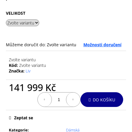
č
u
j
VELIKOST
e
m
e
Můžeme doručit do:
Zvolte variantu
Možnosti doručení
EFFETTO
MARIPOSA
Zvolte variantu
SHELTER
ROLL
Kód:
Zvolte variantu
ROAD
Značka:
Liv
10CM
ŠÍŘE
141 999 Kč
54MM/06MM
40
Měrná
Kč
DO KOŠÍKU
cena:
Zeptat se
Kategorie
:
Dámská