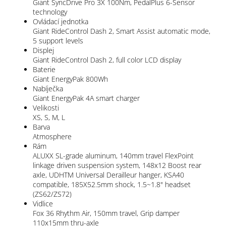
Giant SyncDrive Pro 3X 100Nm, PedalPlus 6-Sensor
technology
Ovládací jednotka
Giant RideControl Dash 2, Smart Assist automatic mode,
5 support levels
Displej
Giant RideControl Dash 2, full color LCD display
Baterie
Giant EnergyPak 800Wh
Nabíječka
Giant EnergyPak 4A smart charger
Velikosti
XS, S, M, L
Barva
Atmosphere
Rám
ALUXX SL-grade aluminum, 140mm travel FlexPoint
linkage driven suspension system, 148x12 Boost rear
axle, UDHTM Universal Derailleur hanger, KSA40
compatible, 185X52.5mm shock, 1.5~1.8" headset
(ZS62/ZS72)
Vidlice
Fox 36 Rhythm Air, 150mm travel, Grip damper
110x15mm thru-axle