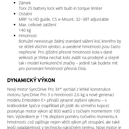
Zámek
Torx 25 battery lock with built-in torque limiter
Ostatní
MRP 1x HD guide, CS e-Mount, 32~38T adjustable
Max. celkové zatížení
140 kg
Hmotnost
Bohužel neexistuje žádný standard vážení kol, kterého by
se drželi všichni výrobci, a uvedené hmotnosti jsou často
nepřesné. Pro zjištění přesné hmotnosti kola v dané
velikosti je třeba nechat kolo zvážit na prodejně a stejně
tak i model konkurenční značky – jedině tak budete mít
pro porovnání hmotností přesná čísla.
DYNAMICKÝ VÝKON
Nový motor SyncDrive Pro 3X* vychází z lehké konstrukce
motoru SyncDrive Pro 3 o hmotnosti 2,6 kg a nové generaci
modelu Embolden E+ přináší výrazné zvýšení výkonu – v
krátkodobé špičce (například při jízdě do strmého kopce)
poskytuje motor výkon až 800 wattů s točivým momentem 100
Nm. Výsledkem je 11% zlepšení poměru točivého momentu k
hmotnosti, což zajišťuje nejen větší výkon při stoupání, ale také
lepší ovladatelnost v technicky náročném terénu. Nový motor je