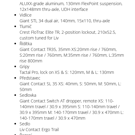
ALUXX-grade aluminum, 130mm FlexPoint suspension,
12x148mm thru-axle, UDH interface
Vidlice
Giant STL 34 dual air, 140mm, 15x110, thru-axle
Tlumič
Crest FloTrac Elite TR, 2-position lockout, 210x52.5,
custom tuned for Liv
Řídítka
Giant Contact TR35, 35mm XS:20mm rise / 760mm,
S:20mm rise / 760mm, M:35mm rise / 760mm, L:35mm
rise 800mm
Gripy
Tactal Pro, lock on XS & S: 120mm, M & L: 130mm
Představec
Giant Contact SL 35 XS: 40mm, S: 50mm, M: 50mm, L:
50mm
Sedlovka
Giant Contact Switch AT dropper, remote XS: 110-
140mm travel / 30.9 x 395mm S: 110-140mm travel /
30.9 x 395mm M: 140-170mm travel / 30.9 x 470mm L:
140-170mm travel / 30.9 x 470mm
Sedlo
Liv Contact Ergo Trail