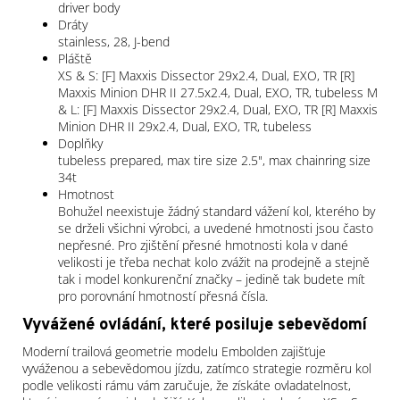
driver body
Dráty
stainless, 28, J-bend
Pláště
XS & S: [F] Maxxis Dissector 29x2.4, Dual, EXO, TR [R]
Maxxis Minion DHR II 27.5x2.4, Dual, EXO, TR, tubeless M
& L: [F] Maxxis Dissector 29x2.4, Dual, EXO, TR [R] Maxxis
Minion DHR II 29x2.4, Dual, EXO, TR, tubeless
Doplňky
tubeless prepared, max tire size 2.5", max chainring size
34t
Hmotnost
Bohužel neexistuje žádný standard vážení kol, kterého by
se drželi všichni výrobci, a uvedené hmotnosti jsou často
nepřesné. Pro zjištění přesné hmotnosti kola v dané
velikosti je třeba nechat kolo zvážit na prodejně a stejně
tak i model konkurenční značky – jedině tak budete mít
pro porovnání hmotností přesná čísla.
Vyvážené ovládání, které posiluje sebevědomí
Moderní trailová geometrie modelu Embolden zajišťuje
vyváženou a sebevědomou jízdu, zatímco strategie rozměru kol
podle velikosti rámu vám zaručuje, že získáte ovladatelnost,