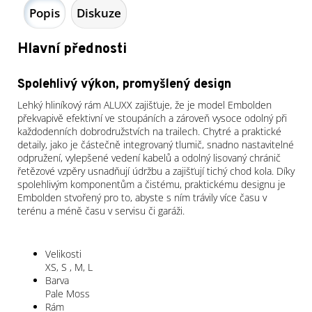
Popis
Diskuze
Hlavní přednosti
Spolehlivý výkon, promyšlený design
Lehký hliníkový rám ALUXX zajišťuje, že je model Embolden
překvapivě efektivní ve stoupáních a zároveň vysoce odolný při
každodenních dobrodružstvích na trailech. Chytré a praktické
detaily, jako je částečně integrovaný tlumič, snadno nastavitelné
odpružení, vylepšené vedení kabelů a odolný lisovaný chránič
řetězové vzpěry usnadňují údržbu a zajišťují tichý chod kola. Díky
spolehlivým komponentům a čistému, praktickému designu je
Embolden stvořený pro to, abyste s ním trávily více času v
terénu a méně času v servisu či garáži.
Velikosti
XS, S , M, L
Barva
Pale Moss
Rám