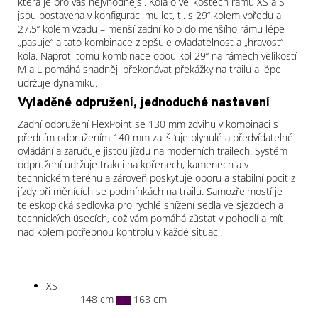
která je pro vás nejvhodnější. Kola o velikostech rámu XS a S
jsou postavena v konfiguraci mullet, tj. s 29“ kolem vpředu a
27,5“ kolem vzadu – menší zadní kolo do menšího rámu lépe
„pasuje“ a tato kombinace zlepšuje ovladatelnost a „hravost“
kola. Naproti tomu kombinace obou kol 29“ na rámech velikostí
M a L pomáhá snadněji překonávat překážky na trailu a lépe
udržuje dynamiku.
Vyladěné odpružení, jednoduché nastavení
Zadní odpružení FlexPoint se 130 mm zdvihu v kombinaci s
předním odpružením 140 mm zajišťuje plynulé a předvídatelné
ovládání a zaručuje jistou jízdu na moderních trailech. Systém
odpružení udržuje trakci na kořenech, kamenech a v
technickém terénu a zároveň poskytuje oporu a stabilní pocit z
jízdy při měnících se podmínkách na trailu. Samozřejmostí je
teleskopická sedlovka pro rychlé snížení sedla ve sjezdech a
technických úsecích, což vám pomáhá zůstat v pohodlí a mít
nad kolem potřebnou kontrolu v každé situaci.
XS
148 cm
163 cm