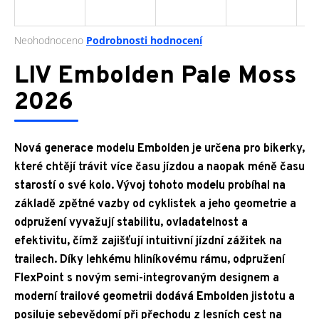
a
j
Průměrné
Neohodnoceno
Podrobnosti hodnocení
í
hodnocení
produktu
LIV Embolden Pale Moss
t
je
?
0,0
2026
z
5
hvězdiček.
Nová generace modelu Embolden je určena pro bikerky,
HLEDAT
které chtějí trávit více času jízdou a naopak méně času
starostí o své kolo. Vývoj tohoto modelu probíhal na
základě zpětné vazby od cyklistek a jeho geometrie a
odpružení vyvažují stabilitu, ovladatelnost a
D
efektivitu, čímž zajišťují intuitivní jízdní zážitek na
o
p
trailech. Díky lehkému hliníkovému rámu, odpružení
o
FlexPoint s novým semi-integrovaným designem a
r
moderní trailové geometrii dodává Embolden jistotu a
u
posiluje sebevědomí při přechodu z lesních cest na