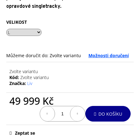
č
opravdové singletracky.
u
j
e
VELIKOST
m
e
GIANT
Můžeme doručit do:
Zvolte variantu
Možnosti doručení
PATKA
MY22
REVOLT
Zvolte variantu
NEW
Kód:
Zvolte variantu
FLIP
Značka:
Liv
CHIP
RD
49 999 Kč
369
Kč
Měrná
DO KOŠÍKU
cena:
Zeptat se