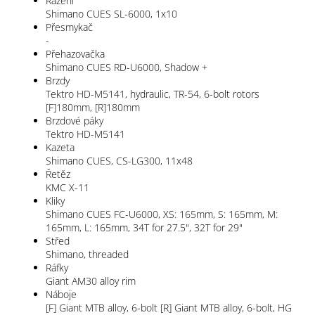
Řazení
Shimano CUES SL-6000, 1x10
Přesmykač
-
Přehazovačka
Shimano CUES RD-U6000, Shadow +
Brzdy
Tektro HD-M5141, hydraulic, TR-54, 6-bolt rotors
[F]180mm, [R]180mm
Brzdové páky
Tektro HD-M5141
Kazeta
Shimano CUES, CS-LG300, 11x48
Řetěz
KMC X-11
Kliky
Shimano CUES FC-U6000, XS: 165mm, S: 165mm, M:
165mm, L: 165mm, 34T for 27.5", 32T for 29"
Střed
Shimano, threaded
Ráfky
Giant AM30 alloy rim
Náboje
[F] Giant MTB alloy, 6-bolt [R] Giant MTB alloy, 6-bolt, HG