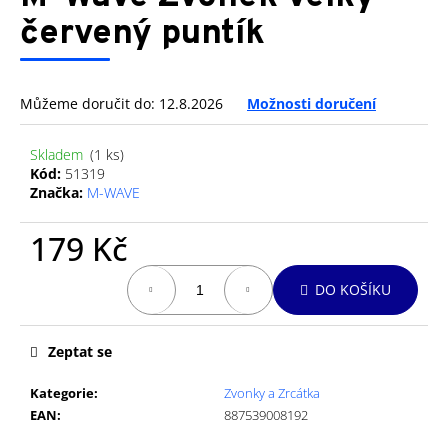
je
a
0,0
červený puntík
z
j
5
í
hvězdiček.
t
Můžeme doručit do:
12.8.2026
Možnosti doručení
?
Skladem
(1 ks)
Kód:
51319
Značka:
M-WAVE
HLEDAT
179 Kč
Měrná
DO KOŠÍKU
cena:
D
o
Zeptat se
p
o
Kategorie
:
Zvonky a Zrcátka
r
EAN
:
887539008192
u