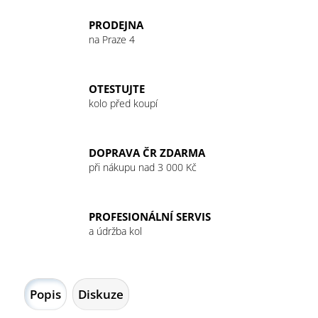
č
u
PRODEJNA
j
na Praze 4
e
m
e
OTESTUJTE
kolo před koupí
GU
ENERGY
GEL
DOPRAVA ČR ZDARMA
32G
při nákupu nad 3 000 Kč
JET
BLACKBERRY
49
Kč
PROFESIONÁLNÍ SERVIS
a údržba kol
Popis
Diskuze