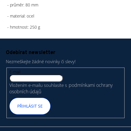
- průměr: 80 mm
- material: ocel
- hmotnost: 250 g
Z
á
Odebírat newsletter
p
Nezmeškejte žádné novinky či slevy!
a
t
E-mail
í
podmínkami ochrany
Vložením e-mailu souhlasíte s
osobních údajů
PŘIHLÁSIT SE