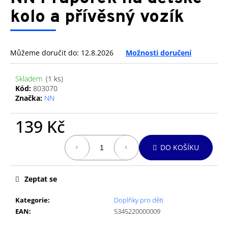
je
a
0,0
kolo a přívěsný vozík
z
j
5
í
hvězdiček.
t
Můžeme doručit do:
12.8.2026
Možnosti doručení
?
Skladem
(1 ks)
Kód:
803070
Značka:
NN
HLEDAT
139 Kč
Měrná
DO KOŠÍKU
cena:
D
o
Zeptat se
p
o
Kategorie
:
Doplňky pro děti
r
EAN
:
5345220000009
u