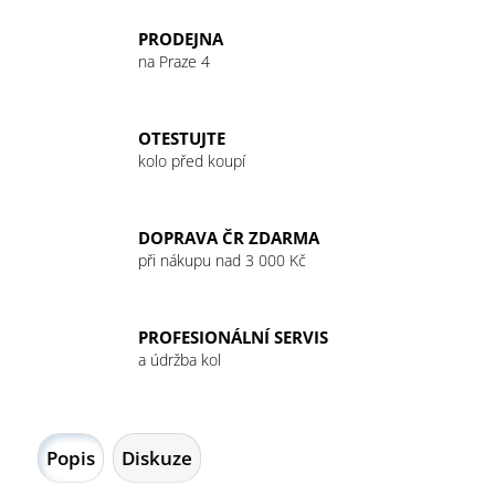
č
u
PRODEJNA
j
na Praze 4
e
m
e
OTESTUJTE
kolo před koupí
GU
ENERGY
GEL
DOPRAVA ČR ZDARMA
32G
při nákupu nad 3 000 Kč
MANDARIN
ORANGE
49
Kč
PROFESIONÁLNÍ SERVIS
a údržba kol
Popis
Diskuze