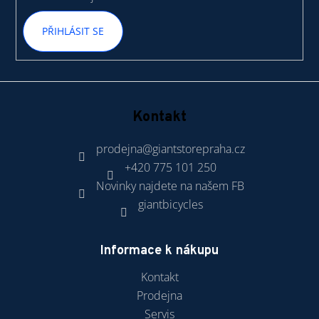
PŘIHLÁSIT SE
Kontakt
prodejna
@
giantstorepraha.cz
+420 775 101 250
Novinky najdete na našem FB
giantbicycles
Informace k nákupu
Kontakt
Prodejna
Servis