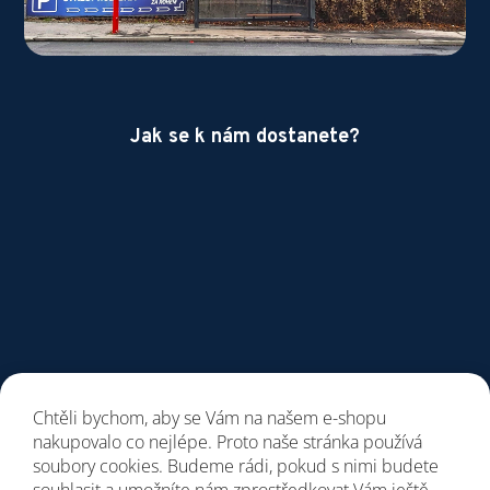
Jak se k nám dostanete?
Chtěli bychom, aby se Vám na našem e-shopu
nakupovalo co nejlépe. Proto naše stránka používá
soubory cookies. Budeme rádi, pokud s nimi budete