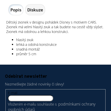
Popis
Diskuze
Dětský zvonek v designu pohádek Disney s motivem CARS.
Zvonek má velmi hlasitý zvuk a tak budete na cestě vždy slyšet.
Zvonek má odolnou a lehkou konstrukci.
hlasitý zvuk
lehká a odolná konstrukce
snadná montáž
průměr 5 cm
Z
á
Odebírat newsletter
p
Nezmeškejte žádné novinky či slevy!
a
t
E-mail
í
podmínkami ochrany
Vložením e-mailu souhlasíte s
osobních údajů