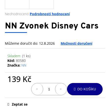
a
j
Průměrné
Neohodnoceno
Podrobnosti hodnocení
í
hodnocení
produktu
NN Zvonek Disney Cars
t
je
?
0,0
z
5
Můžeme doručit do:
12.8.2026
Možnosti doručení
hvězdiček.
Skladem
(1 ks)
HLEDAT
Kód:
80580
Značka:
NN
139 Kč
D
o
Měrná
p
DO KOŠÍKU
cena:
o
r
Zeptat se
u