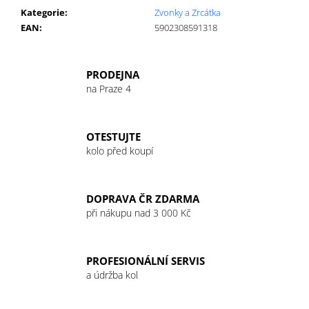
č
Kategorie
:
Zvonky a Zrcátka
u
EAN
:
5902308591318
j
e
m
PRODEJNA
e
na Praze 4
GU
ENERGY
OTESTUJTE
GEL
kolo před koupí
32G
CHOCOLATE
OUTRAGE
49
DOPRAVA ČR ZDARMA
Kč
při nákupu nad 3 000 Kč
PROFESIONÁLNÍ SERVIS
a údržba kol