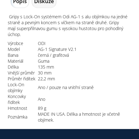
Popis
Diskuze
Gripy s Lock-On systémem Odi AG-1 s alu objímkou na jedné
straně a pevným koncem s víčkem na straně druhé. Gripy
mají superpřilnavou gumu s vysokou hustotou pro pohodlný
úchop.
Výrobce
ODI
Model
AG-1 Signature V2.1
Barva
černá / grafitová
Materiál
Guma
Délka
135 mm
Vnější průměr
30 mm
Průměr řidítek
22,2 mm
Lock-On
Ano / pouze na vnitřní straně
objímky
Koncovky
Ano
řidítek
Hmotnost
89 g
MADE IN USA. Délka a hmotnost je včetně
Poznámka
objímek.
Z