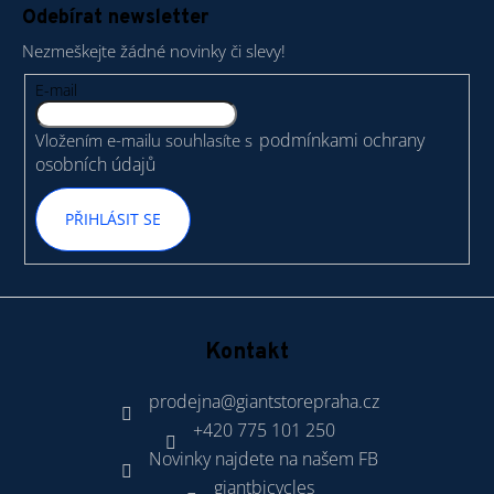
á
Odebírat newsletter
p
Nezmeškejte žádné novinky či slevy!
a
t
E-mail
í
podmínkami ochrany
Vložením e-mailu souhlasíte s
osobních údajů
PŘIHLÁSIT SE
Kontakt
prodejna
@
giantstorepraha.cz
+420 775 101 250
Novinky najdete na našem FB
giantbicycles