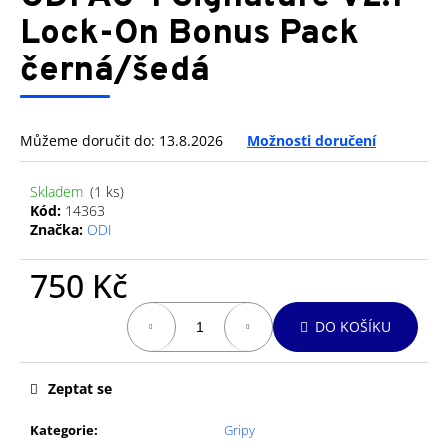
je
a
0,0
Lock-On Bonus Pack
z
j
černá/šedá
5
í
hvězdiček.
t
?
Můžeme doručit do:
13.8.2026
Možnosti doručení
Skladem
(1 ks)
Kód:
14363
Značka:
ODI
HLEDAT
750 Kč
Měrná
D
DO KOŠÍKU
cena:
o
p
o
Zeptat se
r
u
Kategorie
:
Gripy