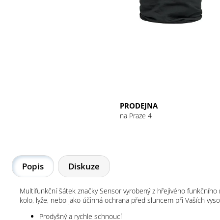
GU ENERGY GEL 32G CHOCOLATE
OUTRAGE
49 Kč
PRODEJNA
na Praze 4
Popis
Diskuze
Multifunkční šátek značky Sensor vyrobený z hřejivého funkčního ma
kolo, lyže, nebo jako účinná ochrana před sluncem při Vaších vys
Prodyšný a rychle schnoucí