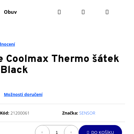
Hledat
Přihlášení
Nákupní
Obuv
Batohy
Výživa
Údržba kola
Ko
košík
dnocení
 Coolmax Thermo šátek
 Black
Možnosti doručení
Kód:
21200061
Značka:
SENSOR
Následující
DO KOŠÍKU