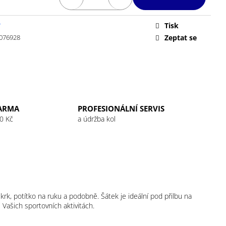
 32G RASPBERRY
Tisk
í
076928
Zeptat se
ARMA
PROFESIONÁLNÍ SERVIS
0 Kč
a údržba kol
krk, potítko na ruku a podobně. Šátek je ideální pod přilbu na
Vašich sportovních aktivitách.