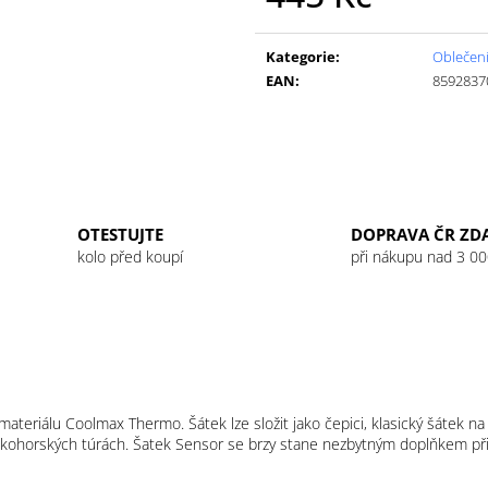
GU ENERGY GEL 32G JET BLACKBERRY
GU ENERGY GEL
Měrná
LEMONADE
49 Kč
cena:
49 Kč
Kategorie
:
Oblečen
EAN
:
8592837
OTESTUJTE
DOPRAVA ČR ZD
kolo před koupí
při nákupu nad 3 00
teriálu Coolmax Thermo. Šátek lze složit jako čepici, klasický šátek na 
okohorských túrách. Šatek Sensor se brzy stane nezbytným doplňkem při 