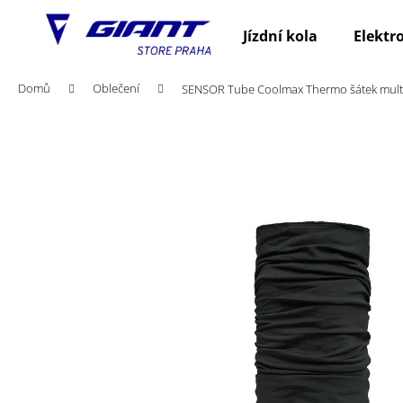
K
Přejít
na
o
Jízdní kola
Elektr
obsah
Zpět
Zpět
š
do
do
í
Domů
Oblečení
SENSOR Tube Coolmax Thermo šátek multi
obchodu
obchodu
k