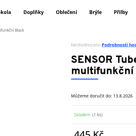
okola
Doplňky
Oblečení
Brýle
Přilby
funkční Black
Co potřebujete najít?
Průměrné
Neohodnoceno
Podrobnosti ho
hodnocení
produktu
HLEDAT
SENSOR Tube
je
0,0
multifunkční
z
5
Doporučujeme
hvězdiček.
Můžeme doručit do:
13.8.2026
Skladem
(1 ks)
445 Kč