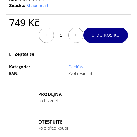
č
Značka:
Shapeheart
u
j
749 Kč
e
m
Měrná
e
DO KOŠÍKU
cena:
GU
Zeptat se
ENERGY
GEL
Kategorie
:
Doplňky
32G
TRI
EAN
:
Zvolte variantu
BERRY
49
Kč
PRODEJNA
na Praze 4
OTESTUJTE
kolo před koupí