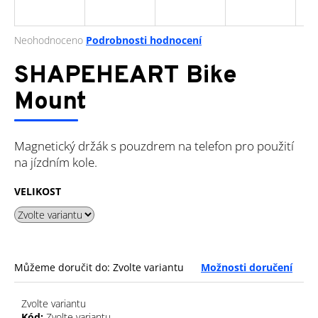
a
j
Průměrné
Neohodnoceno
Podrobnosti hodnocení
í
hodnocení
produktu
SHAPEHEART Bike
t
je
?
0,0
Mount
z
5
hvězdiček.
Magnetický držák s pouzdrem na telefon pro použití
na jízdním kole.
HLEDAT
VELIKOST
D
o
p
Můžeme doručit do:
Zvolte variantu
Možnosti doručení
o
r
u
Zvolte variantu
Kód:
Zvolte variantu