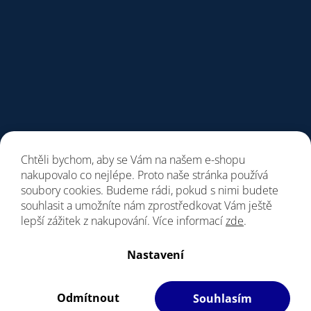
Chtěli bychom, aby se Vám na našem e-shopu
nakupovalo co nejlépe. Proto naše stránka používá
soubory cookies. Budeme rádi, pokud s nimi budete
souhlasit a umožníte nám zprostředkovat Vám ještě
lepší zážitek z nakupování. Více informací
zde
.
Vytvořil Shoptet
Nastavení
Copyright 2026
Giant Store Praha
. Všechna práva vyhrazena.
Vážení zákazníci, upozorňujeme, dne 7. a 8.8.
Upravit nastavení cookies
bude prodejna z provozních důvodu zavřena.
Odmítnout
Souhlasím
Filipesmedia 🧡
S láskou vyrobilo
Děkujeme za pochopení