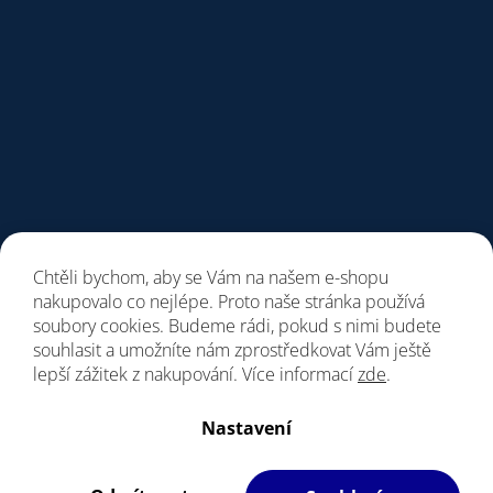
Chtěli bychom, aby se Vám na našem e-shopu
nakupovalo co nejlépe. Proto naše stránka používá
soubory cookies. Budeme rádi, pokud s nimi budete
souhlasit a umožníte nám zprostředkovat Vám ještě
lepší zážitek z nakupování. Více informací
zde
.
Vytvořil Shoptet
Nastavení
Copyright 2026
Giant Store Praha
. Všechna práva vyhrazena.
Vážení zákazníci, upozorňujeme, dne 7. a 8.8.
Upravit nastavení cookies
bude prodejna z provozních důvodu zavřena.