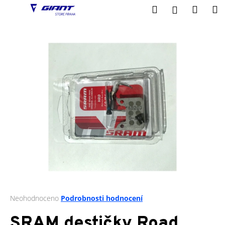
K
Přejít
Hledat
Nákup
M
Přihlášení
na
o
obsah
Zpět
Zpět
košík
š
í
C
k
o
p
o
t
ř
e
b
u
j
e
t
Průměrné
Neohodnoceno
Podrobnosti hodnocení
hodnocení
e
produktu
SRAM destičky Road
n