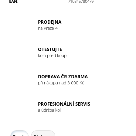
č
EAN
:
710845780479
u
j
e
PRODEJNA
m
na Praze 4
e
OTESTUJTE
EFFETTO
kolo před koupí
MARIPOSA
SHELTER
ROLL
ROAD
DOPRAVA ČR ZDARMA
10CM
při nákupu nad 3 000 Kč
ŠÍŘE
54MM/06MM
40
Kč
PROFESIONÁLNÍ SERVIS
a údržba kol