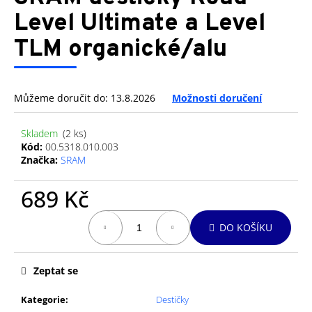
je
a
0,0
Level Ultimate a Level
z
j
TLM organické/alu
5
í
hvězdiček.
t
?
Můžeme doručit do:
13.8.2026
Možnosti doručení
Skladem
(2 ks)
Kód:
00.5318.010.003
Značka:
SRAM
HLEDAT
689 Kč
Měrná
D
DO KOŠÍKU
cena:
o
p
o
Zeptat se
r
u
Kategorie
:
Destičky