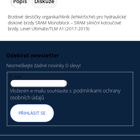
Popis
Diskuze
Brzdové destičky organika/hliník (lehké/tiché) pro hydraulické
diskové brzdy SRAM Monoblock – SRAM silniční kotoučové
brzdy, Level Ultimate/TLM A1 (2017-2019)
Z
á
Odebírat newsletter
p
Nezmeškejte žádné novinky či slevy!
a
t
E-mail
í
podmínkami ochrany
Vložením e-mailu souhlasíte s
osobních údajů
PŘIHLÁSIT SE