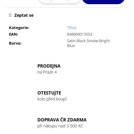
č
u
j
Zeptat se
e
m
Kategorie
:
Tifosi
e
EAN
:
848869013553
Satin Black Smoke-Bright
Barva
:
Blue
GU
ENERGY
GEL
PRODEJNA
32G
MANDARIN
na Praze 4
ORANGE
49
Kč
OTESTUJTE
kolo před koupí
DOPRAVA ČR ZDARMA
při nákupu nad 3 000 Kč