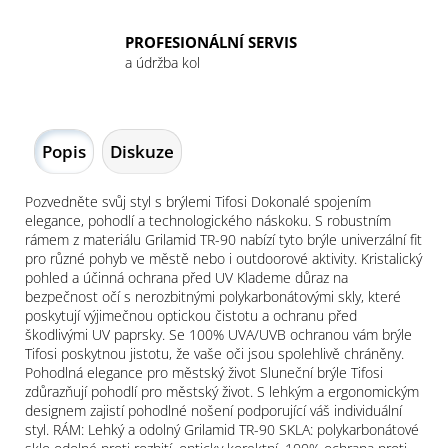
PROFESIONÁLNÍ SERVIS
a údržba kol
Popis
Diskuze
Pozvedněte svůj styl s brýlemi Tifosi Dokonalé spojením
elegance, pohodlí a technologického náskoku. S robustním
rámem z materiálu Grilamid TR-90 nabízí tyto brýle univerzální fit
pro různé pohyb ve městě nebo i outdoorové aktivity. Kristalický
pohled a účinná ochrana před UV Klademe důraz na
bezpečnost očí s nerozbitnými polykarbonátovými skly, které
poskytují výjimečnou optickou čistotu a ochranu před
škodlivými UV paprsky. Se 100% UVA/UVB ochranou vám brýle
Tifosi poskytnou jistotu, že vaše oči jsou spolehlivě chráněny.
Pohodlná elegance pro městský život Sluneční brýle Tifosi
zdůrazňují pohodlí pro městský život. S lehkým a ergonomickým
designem zajistí pohodlné nošení podporující váš individuální
styl. RÁM: Lehký a odolný Grilamid TR-90 SKLA: polykarbonátové