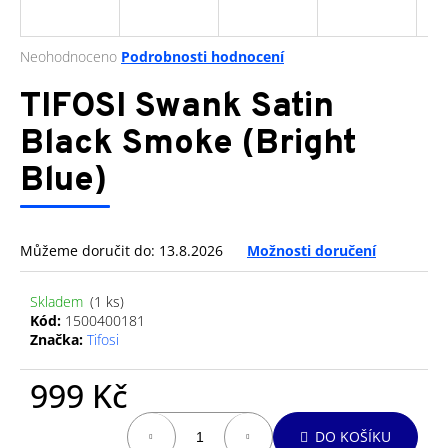
a
j
Průměrné
Neohodnoceno
Podrobnosti hodnocení
í
hodnocení
produktu
TIFOSI Swank Satin
t
je
?
0,0
Black Smoke (Bright
z
Blue)
5
hvězdiček.
HLEDAT
Můžeme doručit do:
13.8.2026
Možnosti doručení
Skladem
(1 ks)
D
Kód:
1500400181
o
Značka:
Tifosi
p
o
999 Kč
r
Měrná
u
DO KOŠÍKU
cena: