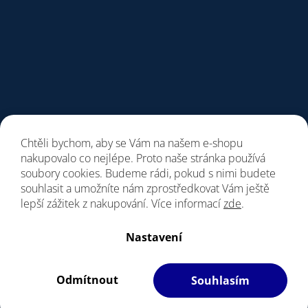
Chtěli bychom, aby se Vám na našem e-shopu
nakupovalo co nejlépe. Proto naše stránka používá
soubory cookies. Budeme rádi, pokud s nimi budete
souhlasit a umožníte nám zprostředkovat Vám ještě
lepší zážitek z nakupování. Více informací
zde
.
Vytvořil Shoptet
Nastavení
Copyright 2026
Giant Store Praha
. Všechna práva vyhrazena.
Vážení zákazníci, upozorňujeme, dne 7. a 8.8.
Upravit nastavení cookies
bude prodejna z provozních důvodu zavřena.
Odmítnout
Souhlasím
Filipesmedia 🧡
S láskou vyrobilo
Děkujeme za pochopení