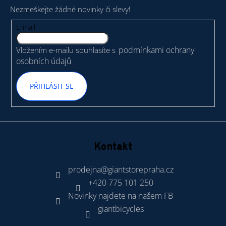
p
Nezmeškejte žádné novinky či slevy!
a
t
E-mail
í
podmínkami ochrany
Vložením e-mailu souhlasíte s
osobních údajů
PŘIHLÁSIT SE
Kontakt
prodejna
@
giantstorepraha.cz
+420 775 101 250
Novinky najdete na našem FB
giantbicycles