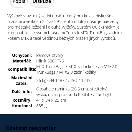
Popis
Diskuze
Výškově stavitelný zadní nosič určený pro kola s diskovými
brzdami a velikostí 24” až 29”. Tento odolný nosič je navržený
pro městské ježdění i dlouhé vyjížďky. Systém QuickTrack™ je
kompatibilní se všemi brašnami Topeak MTX TrunkBag, zadním
košem MTX a také většinou běžných brašen jiných výrobců.
Uchycení:
Rámové otvory
Materiál:
Hliník 6061 T-6
MTX TrunkBags / MTX zadní košíky a MTX2.0
Kompatibilita:
TrunkBags / MTX2.0 zadní košíky
Maximální
26 kg (EN 14872 / ISO 11243)
zátěž:
Obsahuje ramínka (26.5 cm), stavitelná
Další info:
výška, držák pro světla RedLite / Tail Light
Rozměry:
41 x 34 x 25 cm
Hmotnost
835 g
Z
á
Odebírat newsletter