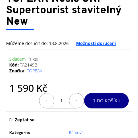
je
a
0,0
Supertourist stavitelný
z
j
New
5
í
hvězdiček.
t
?
Můžeme doručit do:
13.8.2026
Možnosti doručení
Skladem
(1 ks)
Kód:
TA2149B
Značka:
TOPEAK
HLEDAT
1 590 Kč
Měrná
D
DO KOŠÍKU
cena:
o
p
o
Zeptat se
r
u
Kategorie
:
Rámové