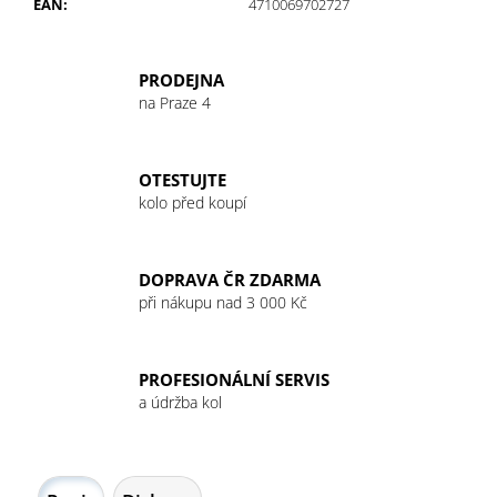
č
EAN
:
4710069702727
u
j
e
PRODEJNA
m
na Praze 4
e
OTESTUJTE
GU
kolo před koupí
ENERGY
GEL
32G
JET
DOPRAVA ČR ZDARMA
BLACKBERRY
při nákupu nad 3 000 Kč
49
Kč
PROFESIONÁLNÍ SERVIS
a údržba kol