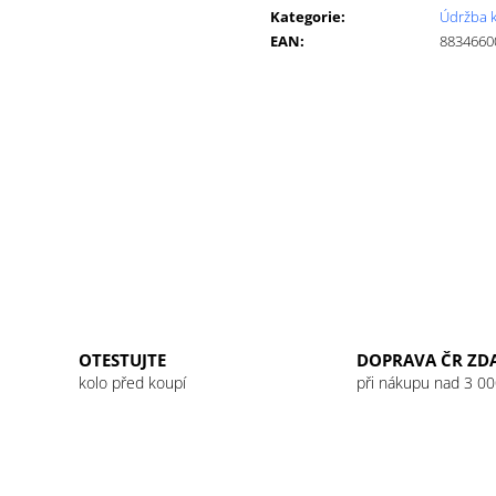
cena:
GU ENERGY GEL 32G JET BLACKBERRY
GU ENERGY GEL
Kategorie
:
Údržba k
LEMONADE
49 Kč
EAN
:
8834660
49 Kč
OTESTUJTE
DOPRAVA ČR ZD
kolo před koupí
při nákupu nad 3 00