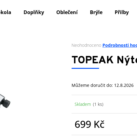
okola
Doplňky
Oblečení
Brýle
Přilby
Co potřebujete najít?
Průměrné
Neohodnoceno
Podrobnosti ho
hodnocení
produktu
HLEDAT
TOPEAK Nýto
je
0,0
z
5
Doporučujeme
Můžeme doručit do:
12.8.2026
hvězdiček.
Skladem
(1 ks)
699 Kč
Měrná