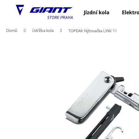
K
Přejít
na
o
Jízdní kola
Elektr
obsah
Zpět
Zpět
š
do
do
í
Domů
Údržba kola
TOPEAK Nýtovačka LINK 11
obchodu
obchodu
k