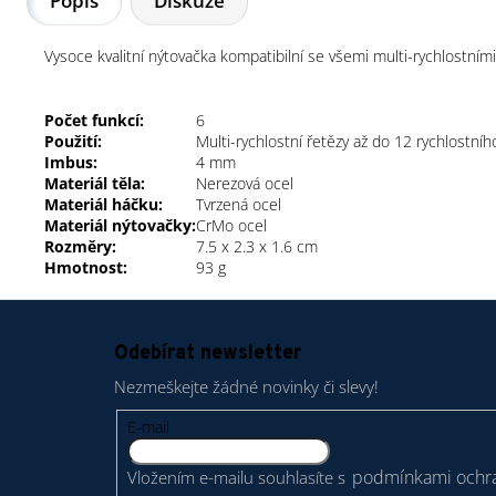
Popis
Diskuze
Vysoce kvalitní nýtovačka kompatibilní se všemi multi-rychlostní
Počet funkcí:
6
Použití:
Multi-rychlostní řetězy až do 12 rychlostníh
Imbus:
4 mm
Materiál těla:
Nerezová ocel
Materiál háčku:
Tvrzená ocel
Materiál nýtovačky:
CrMo ocel
Rozměry:
7.5 x 2.3 x 1.6 cm
Hmotnost:
93 g
Z
á
Odebírat newsletter
p
Nezmeškejte žádné novinky či slevy!
a
t
E-mail
í
podmínkami ochra
Vložením e-mailu souhlasíte s