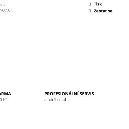
 32G RASPBERRY
Tisk
ola
06836
Zeptat se
ARMA
PROFESIONÁLNÍ SERVIS
0 Kč
a údržba kol