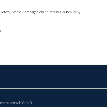
mi řetězy, včetně Campagnolo® 11 řetězy s dutými čepy.
o
ny osobních údajů