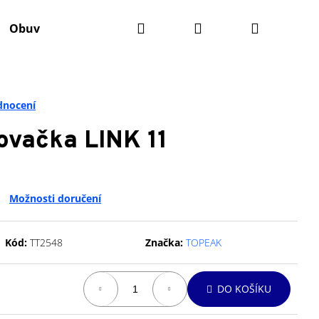
Hledat
Přihlášení
Nákupní
Obuv
Batohy
Výživa
Údržba kola
Ko
košík
dnocení
vačka LINK 11
Možnosti doručení
Kód:
TT2548
Značka:
TOPEAK
Následující
DO KOŠÍKU