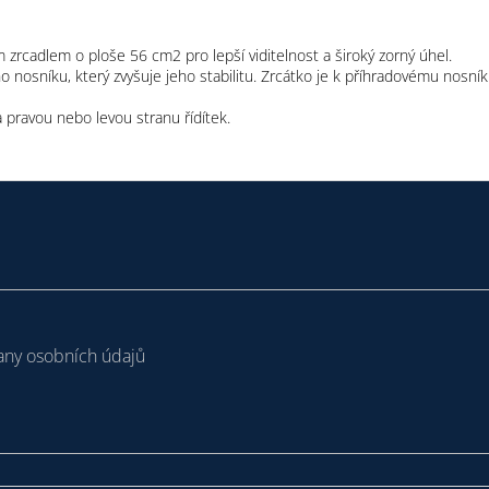
m zrcadlem o ploše 56 cm2 pro lepší viditelnost a široký zorný úhel.
o nosníku, který zvyšuje jeho stabilitu. Zrcátko je k příhradovému nosní
a pravou nebo levou stranu řídítek.
ny osobních údajů