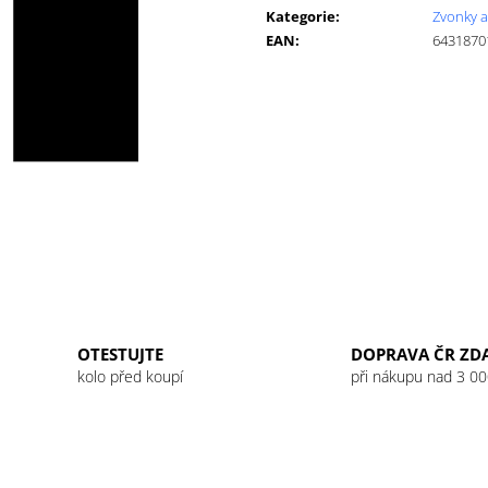
cena:
GU ENERGY GEL 32G JET BLACKBERRY
GU ENERGY GEL
Kategorie
:
Zvonky a
LEMONADE
49 Kč
EAN
:
6431870
49 Kč
OTESTUJTE
DOPRAVA ČR ZD
kolo před koupí
při nákupu nad 3 00