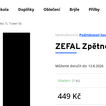
okola
Doplňky
Oblečení
Brýle
Přilby
tko TL Tower 56
Co potřebujete najít?
Průměrné
Neohodnoceno
Podrobnosti ho
hodnocení
produktu
HLEDAT
ZEFAL Zpětn
je
0,0
z
5
Doporučujeme
Můžeme doručit do:
13.8.2026
hvězdiček.
Skladem
(1 ks)
449 Kč
Měrná