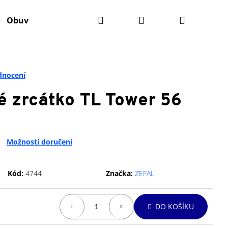
Hledat
Přihlášení
Nákupní
Obuv
Batohy
Výživa
Údržba kola
Ko
košík
dnocení
é zrcátko TL Tower 56
Možnosti doručení
Kód:
4744
Značka:
ZEFAL
Následující
DO KOŠÍKU