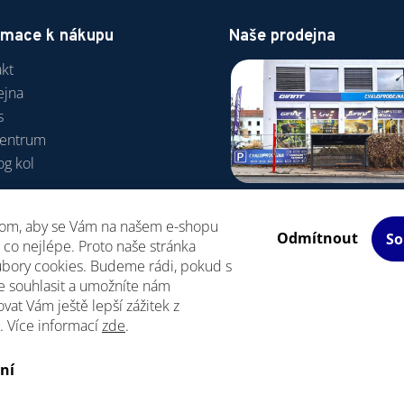
rmace k nákupu
Naše prodejna
kt
ejna
s
centrum
og kol
va a platba
hom, aby se Vám na našem e-shopu
odní podmínky
Odmítnout
So
co nejlépe. Proto naše stránka
R
ubory cookies. Budeme rádi, pokud s
e souhlasit a umožníte nám
vat Vám ještě lepší zážitek z
. Více informací
zde
.
Upravit nastavení cookies
razena.
ní