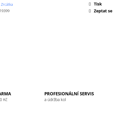
 32G RASPBERRY
Tisk
 Zrcátka
19399
Zeptat se
ARMA
PROFESIONÁLNÍ SERVIS
0 Kč
a údržba kol