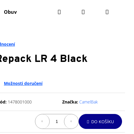
Hledat
Přihlášení
Nákupní
Obuv
Batohy
Výživa
Údržba kola
Ko
košík
dnocení
epack LR 4 Black
Možnosti doručení
ód:
1478001000
Značka:
CamelBak
Následující
DO KOŠÍKU