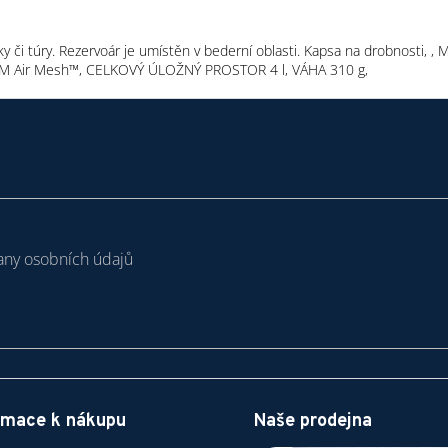
 či túry. Rezervoár je umístěn v bederní oblasti. Kapsa na drobnosti, , Ma
STÉM Air Mesh™, CELKOVÝ ÚLOŽNÝ PROSTOR 4 l, VÁHA 310 g,
ny osobních údajů
rmace k nákupu
Naše prodejna