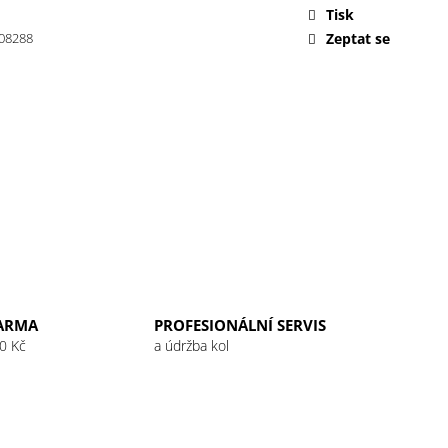
 32G RASPBERRY
Tisk
08288
Zeptat se
ARMA
PROFESIONÁLNÍ SERVIS
0 Kč
a údržba kol