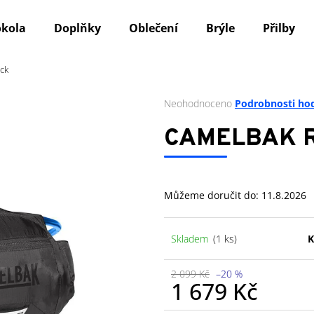
okola
Doplňky
Oblečení
Brýle
Přilby
ck
Co potřebujete najít?
Průměrné
Neohodnoceno
Podrobnosti ho
hodnocení
produktu
HLEDAT
CAMELBAK R
je
0,0
z
5
Doporučujeme
Můžeme doručit do:
11.8.2026
hvězdiček.
Skladem
(1 ks)
K
2 099 Kč
–20 %
1 679 Kč
Měrná