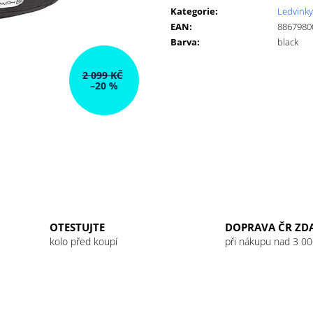
GU ENERGY GEL 32G JET BLACKBERRY
GU ENERGY GEL
cena:
Kategorie
:
Ledvinky
LEMONADE
49 Kč
EAN
:
8867980
49 Kč
Barva
:
black
2 099 KČ
–20 %
OTESTUJTE
DOPRAVA ČR ZD
kolo před koupí
při nákupu nad 3 00