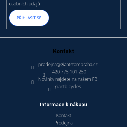
osobních údajů
PŘIHLÁSIT SE
Kontakt
prodejna
@
giantstorepraha.cz
+420 775 101 250
Novinky najdete na našem FB
giantbicycles
Informace k nákupu
Kontakt
Prodejna