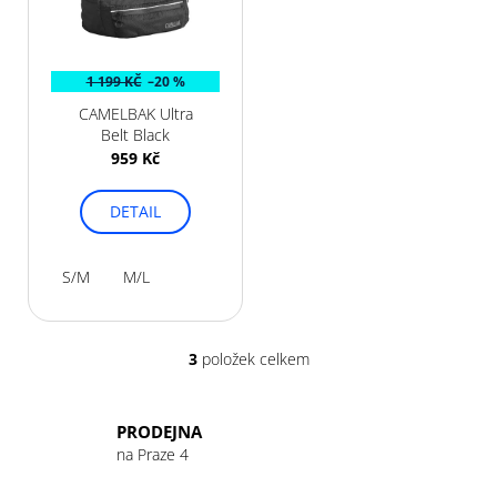
1 199 KČ
–20 %
CAMELBAK Ultra
Belt Black
959 Kč
DETAIL
S/M
M/L
3
položek celkem
O
v
l
PRODEJNA
á
na Praze 4
d
a