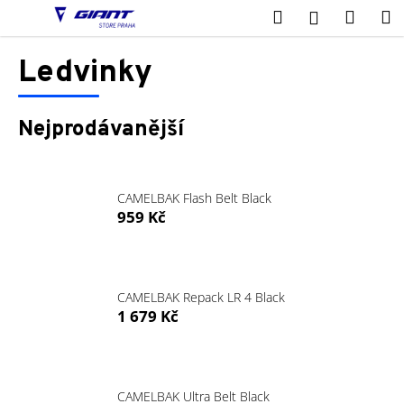
K
Přejít
Hledat
Nákup
M
Přihlášení
na
o
obsah
Zpět
Zpět
košík
š
Ledvinky
í
C
k
o
Nejprodávanější
p
o
t
CAMELBAK Flash Belt Black
ř
959 Kč
e
b
u
CAMELBAK Repack LR 4 Black
j
1 679 Kč
e
t
e
CAMELBAK Ultra Belt Black
n