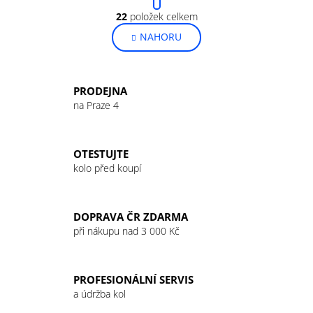
t
O
r
22
položek celkem
v
á
NAHORU
l
n
k
á
o
d
v
a
PRODEJNA
á
c
na Praze 4
n
í
í
p
r
OTESTUJTE
v
kolo před koupí
k
y
v
DOPRAVA ČR ZDARMA
ý
při nákupu nad 3 000 Kč
p
i
s
PROFESIONÁLNÍ SERVIS
u
a údržba kol