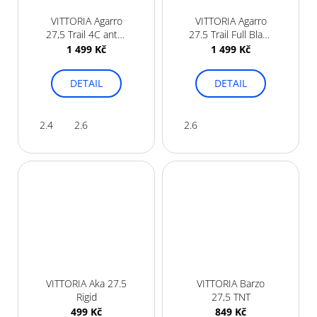
VITTORIA Agarro
VITTORIA Agarro
27,5 Trail 4C anth-
27.5 Trail Full Black
blk-blk G2.0
G2.0
1 499 Kč
1 499 Kč
DETAIL
DETAIL
2.4
2.6
2.6
VITTORIA Aka 27.5
VITTORIA Barzo
Rigid
27,5 TNT
499 Kč
849 Kč