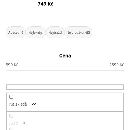
749 Kč
a
j
í
Ř
t
a
Abecedně
Nejlevnější
Nejdražší
Nejprodávanější
?
z
e
n
Cena
í
399
Kč
2399
Kč
HLEDAT
p
r
o
D
d
o
u
Na skladě
22
p
k
o
t
r
ů
Akce
0
u