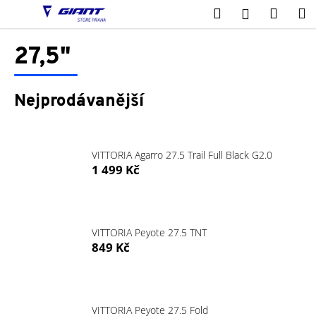
K
Přejít
Hledat
Nákup
M
Přihlášení
na
o
obsah
Zpět
Zpět
košík
š
27,5"
í
C
k
o
Nejprodávanější
p
o
t
VITTORIA Agarro 27.5 Trail Full Black G2.0
ř
1 499 Kč
e
b
u
VITTORIA Peyote 27.5 TNT
j
849 Kč
e
t
e
VITTORIA Peyote 27.5 Fold
n