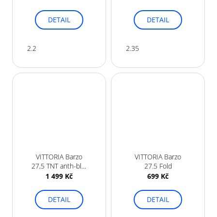
DETAIL
DETAIL
2.2
2.35
VITTORIA Barzo
VITTORIA Barzo
27,5 TNT anth-blk-
27.5 Fold
blk G2.0
1 499 Kč
699 Kč
DETAIL
DETAIL