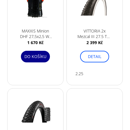
i
s
p
r
MAXXIS Minion
VITTORIA 2x
o
DHF 27,5x2,5 WT
Mezcal III 27.5 TNT
d
3C EXO TR Maxx
G+ PIT STOP
1 670 Kč
2 399 Kč
Terra LTD
250ml
u
k
DO KOŠÍKU
DETAIL
t
ů
2.25