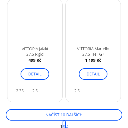
VITTORIA Jafaki
VITTORIA Martello
27,5 Rigid
27,5 TNT G+
499 Kč
1 199 Kč
DETAIL
DETAIL
2.35
2.5
2.5
NAČÍST 10 DALŠÍCH
S
1
2