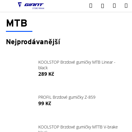
K
Přejít
Hledat
Nákup
M
Přihlášení
na
o
obsah
Zpět
Zpět
košík
š
MTB
í
C
k
o
Nejprodávanější
p
o
t
KOOLSTOP Brzdové gumičky MTB Linear -
black
ř
289 Kč
e
b
u
PROFIL Brzdové gumičky Z-859
j
99 Kč
e
t
e
KOOLSTOP Brzdové gumičky MTTB V-brake
n