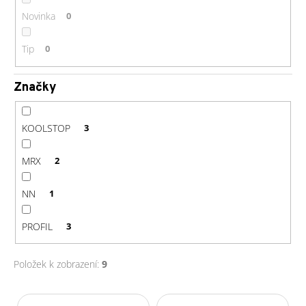
č
u
Novinka
0
j
e
Tip
0
m
e
Značky
EFFETTO
KOOLSTOP
3
MARIPOSA
SHELTER
ROLL
MRX
2
ROAD
10CM
ŠÍŘE
NN
1
54MM/06MM
40
PROFIL
3
Kč
Položek k zobrazení:
9
V