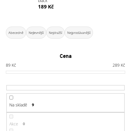
black
a
189 Kč
j
í
Ř
t
a
Abecedně
Nejlevnější
Nejdražší
Nejprodávanější
?
z
e
n
Cena
í
89
Kč
289
Kč
HLEDAT
p
r
o
D
d
o
u
Na skladě
9
p
k
o
t
r
ů
Akce
0
u