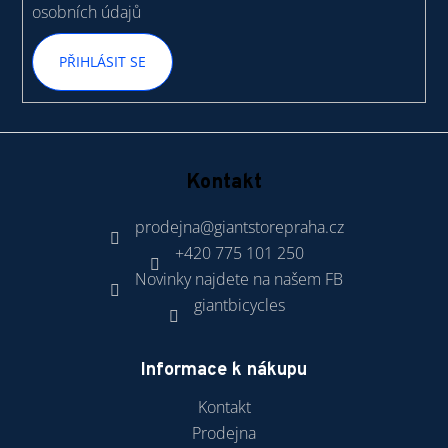
osobních údajů
PŘIHLÁSIT SE
Kontakt
prodejna
@
giantstorepraha.cz
+420 775 101 250
Novinky najdete na našem FB
giantbicycles
Informace k nákupu
Kontakt
Prodejna