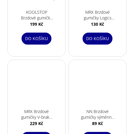
KOOLSTOP
MRX Brzdové
Brzdové gumičky
gumičky Logics
MTTDL V-brake
canti.dřík
199 Kč
130 Kč
dual
trojsměsné
DO KOŠÍKU
DO KOŠÍKU
MRX Brzdové
NN Brzdové
gumičky V-brake
gumičky výměnné
Z719 3směs CNC
3směs
229 Kč
89 Kč
botka