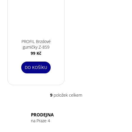
PROFIL Brzdové
gumičky Z-859
99 Kč
DO KOŠÍKU
9
položek celkem
O
v
l
PRODEJNA
á
na Praze 4
d
a