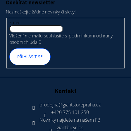
č
Odebírat newsletter
p
u
Nezmeškejte žádné novinky či slevy!
j
a
e
t
E-mail
m
í
e
podmínkami ochrany
Vložením e-mailu souhlasíte s
osobních údajů
GU
ENERGY
PŘIHLÁSIT SE
GEL
32G
VANILLA/BEAN
49
Kč
Kontakt
prodejna
@
giantstorepraha.cz
+420 775 101 250
Novinky najdete na našem FB
giantbicycles