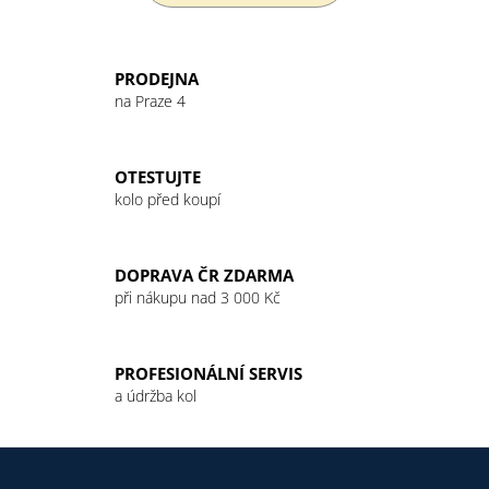
a
j
PRODEJNA
í
na Praze 4
t
?
OTESTUJTE
kolo před koupí
HLEDAT
DOPRAVA ČR ZDARMA
při nákupu nad 3 000 Kč
D
o
PROFESIONÁLNÍ SERVIS
p
a údržba kol
o
r
Z
u
á