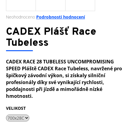
a
j
Průměrné
Neohodnoceno
Podrobnosti hodnocení
í
hodnocení
produktu
CADEX Plášť Race
t
je
?
0,0
Tubeless
z
5
hvězdiček.
CADEX RACE 28 TUBELESS UNCOMPROMISING
SPEED Pláště CADEX Race Tubeless, navržené pro
HLEDAT
špičkový závodní výkon, si získaly silniční
profesionály díky své vynikající rychlosti,
poddajnosti při jízdě a mimořádně nízké
D
hmotnosti.
o
p
VELIKOST
o
r
u