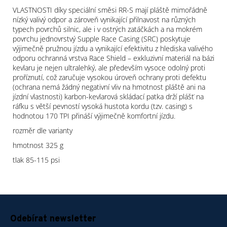
VLASTNOSTI díky speciální směsi RR-S mají pláště mimořádně
nízký valivý odpor a zároveň vynikající přilnavost na různých
typech povrchů silnic, ale i v ostrých zatáčkách a na mokrém
povrchu jednovrstvý Supple Race Casing (SRC) poskytuje
výjimečně pružnou jízdu a vynikající efektivitu z hlediska valivého
odporu ochranná vrstva Race Shield – exkluzivní materiál na bázi
kevlaru je nejen ultralehký, ale především vysoce odolný proti
proříznutí, což zaručuje vysokou úroveň ochrany proti defektu
(ochrana nemá žádný negativní vliv na hmotnost pláště ani na
jízdní vlastnosti) karbon-kevlarová skládací patka drží plášť na
ráfku s větší pevností vysoká hustota kordu (tzv. casing) s
hodnotou 170 TPI přináší výjimečně komfortní jízdu.
rozměr dle varianty
hmotnost 325 g
tlak 85-115 psi
Z
á
Odebírat newsletter
p