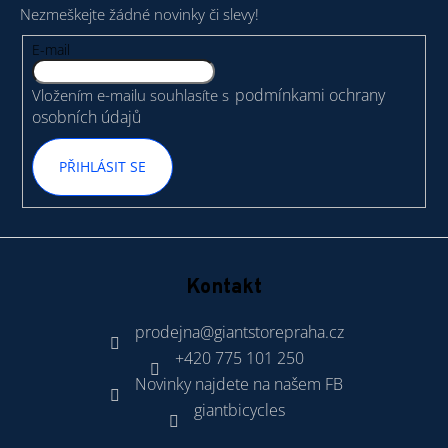
Nezmeškejte žádné novinky či slevy!
a
t
E-mail
í
podmínkami ochrany
Vložením e-mailu souhlasíte s
osobních údajů
PŘIHLÁSIT SE
Kontakt
prodejna
@
giantstorepraha.cz
+420 775 101 250
Novinky najdete na našem FB
giantbicycles