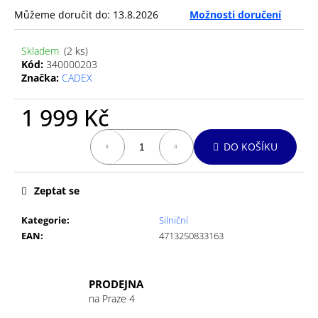
č
Můžeme doručit do:
13.8.2026
Možnosti doručení
u
j
e
Skladem
(2 ks)
m
Kód:
340000203
Značka:
CADEX
e
1 999 Kč
GU
ENERGY
Měrná
GEL
DO KOŠÍKU
cena:
32G
VANILLA/BEAN
49
Zeptat se
Kč
Kategorie
:
Silniční
EAN
:
4713250833163
PRODEJNA
na Praze 4