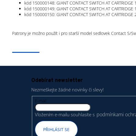
kód 150000148: GIANT CONTACT SWITCH AT CARTRIDGE
kód 150000149: GIANT CONTACT SWITCH AT CARTRIDGE
kód 150000150: GIANT CONTACT SWITCH AT CARTRIDGE
Patrony je možno použít i pro starší model sedlovek Contact S/Swi
Z
á
Odebírat newsletter
p
Nezmeškejte žádné novinky či slevy!
a
t
E-mail
í
podmínkami ochra
Vložením e-mailu souhlasíte s
PŘIHLÁSIT SE