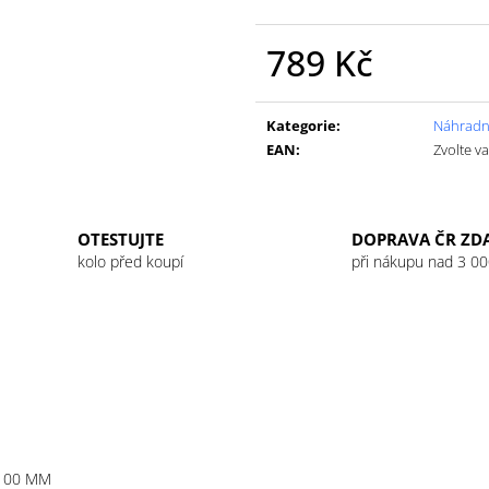
GU ENERGY GEL 32G JET BLACKBERRY
GU ENERGY GEL
LEMONADE
49 Kč
789 Kč
49 Kč
Měrná
cena:
Kategorie
:
Náhradní
EAN
:
Zvolte v
OTESTUJTE
DOPRAVA ČR ZD
kolo před koupí
při nákupu nad 3 00
 100 MM