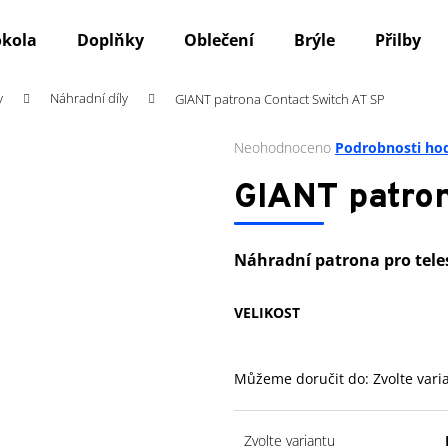
okola
Doplňky
Oblečení
Brýle
Přilby
y
Náhradní díly
GIANT patrona Contact Switch AT SP
Co potřebujete najít?
Průměrné
Neohodnoceno
Podrobnosti ho
hodnocení
produktu
HLEDAT
GIANT patron
je
0,0
z
Náhradní patrona pro tele
5
Doporučujeme
hvězdiček.
VELIKOST
Můžeme doručit do:
Zvolte vari
Zvolte variantu