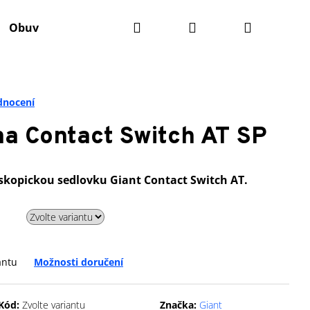
Hledat
Přihlášení
Nákupní
Obuv
Batohy
Výživa
Údržba kola
Ko
košík
dnocení
a Contact Switch AT SP
skopickou sedlovku Giant Contact Switch AT.
antu
Možnosti doručení
Následující
Kód:
Zvolte variantu
Značka:
Giant