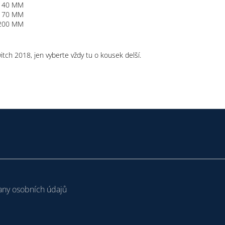
 140 MM
 170 MM
 200 MM
tch 2018, jen vyberte vždy tu o kousek delší.
ny osobních údajů