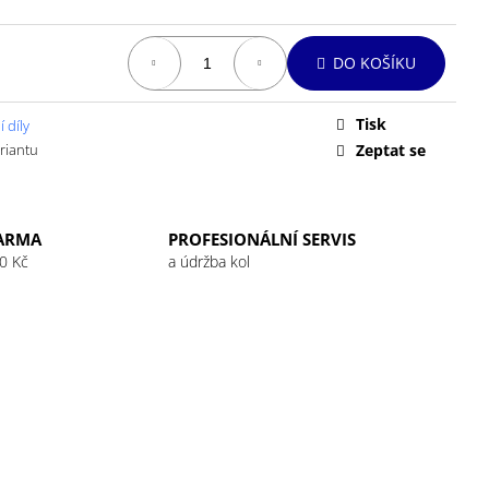
 32G RASPBERRY
DO KOŠÍKU
Tisk
 díly
ariantu
Zeptat se
ARMA
PROFESIONÁLNÍ SERVIS
0 Kč
a údržba kol