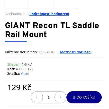
a
j
Průměrné
Neohodnoceno
Podrobnosti hodnocení
í
hodnocení
produktu
GIANT Recon TL Saddle
t
je
?
0,0
Rail Mount
z
5
hvězdiček.
Můžeme doručit do:
13.8.2026
Možnosti doručení
HLEDAT
Skladem
(>5 ks)
Kód:
400000178
Značka:
Giant
D
o
129 Kč
p
o
Měrná
DO KOŠÍKU
cena:
r
u