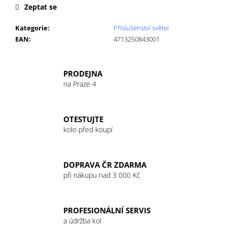
č
Zeptat se
u
j
Kategorie
:
Příslušenství světel
e
EAN
:
4713250843001
m
e
PRODEJNA
na Praze 4
GU
ENERGY
GEL
32G
OTESTUJTE
TRI
kolo před koupí
BERRY
49
Kč
DOPRAVA ČR ZDARMA
při nákupu nad 3 000 Kč
PROFESIONÁLNÍ SERVIS
a údržba kol