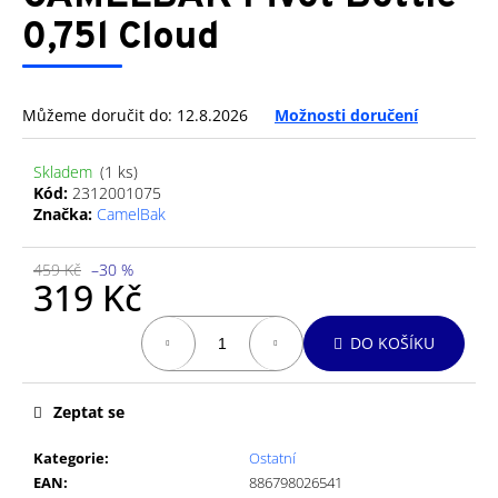
je
a
0,0
0,75l Cloud
z
j
5
í
hvězdiček.
t
Můžeme doručit do:
12.8.2026
Možnosti doručení
?
Skladem
(1 ks)
Kód:
2312001075
Značka:
CamelBak
HLEDAT
459 Kč
–30 %
319 Kč
Měrná
DO KOŠÍKU
cena:
D
o
p
Zeptat se
o
r
Kategorie
:
Ostatní
u
EAN
:
886798026541