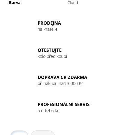
č
Barva
:
Cloud
u
j
e
PRODEJNA
m
na Praze 4
e
OTESTUJTE
GU
kolo před koupí
ENERGY
GEL
32G
RASPBERRY
DOPRAVA ČR ZDARMA
LEMONADE
při nákupu nad 3 000 Kč
49
Kč
PROFESIONÁLNÍ SERVIS
a údržba kol