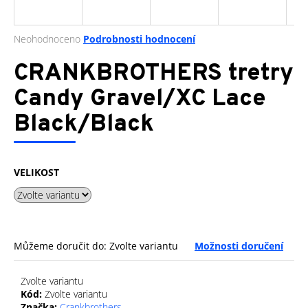
a
j
Průměrné
Neohodnoceno
Podrobnosti hodnocení
í
hodnocení
produktu
CRANKBROTHERS tretry
t
je
?
0,0
Candy Gravel/XC Lace
z
Black/Black
5
hvězdiček.
HLEDAT
VELIKOST
D
o
Můžeme doručit do:
Zvolte variantu
Možnosti doručení
p
o
r
Zvolte variantu
u
Kód:
Zvolte variantu
Značka:
Crankbrothers