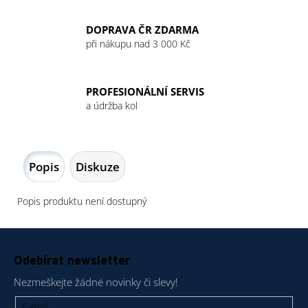
DOPRAVA ČR ZDARMA
při nákupu nad 3 000 Kč
PROFESIONÁLNÍ SERVIS
a údržba kol
Popis
Diskuze
Popis produktu není dostupný
Z
á
Odebírat newsletter
p
Nezmeškejte žádné novinky či slevy!
a
t
E-mail