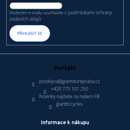
í
podmínkami ochrany
Vložením e-mailu souhlasíte s
osobních údajů
PŘIHLÁSIT SE
Kontakt
prodejna
@
giantstorepraha.cz
+420 775 101 250
Novinky najdete na našem FB
giantbicycles
Informace k nákupu