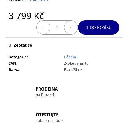
č
u
3 799 Kč
j
e
Měrná
m
DO KOŠÍKU
cena:
e
Zeptat se
GU
ENERGY
Kategorie
:
Pánská
GEL
EAN
:
Zvolte variantu
32G
MANDARIN
Barva
:
Black/Black
ORANGE
49
Kč
PRODEJNA
na Praze 4
OTESTUJTE
kolo před koupí