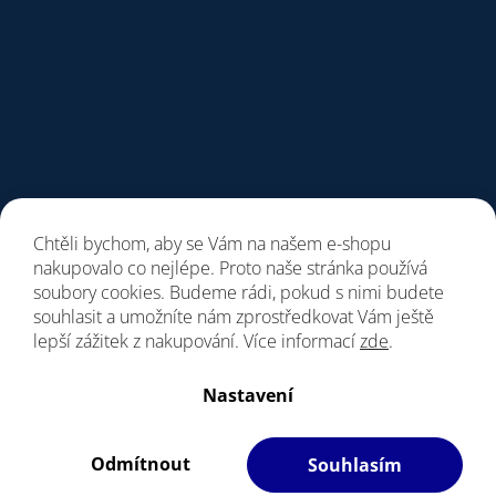
Chtěli bychom, aby se Vám na našem e-shopu
nakupovalo co nejlépe. Proto naše stránka používá
soubory cookies. Budeme rádi, pokud s nimi budete
souhlasit a umožníte nám zprostředkovat Vám ještě
lepší zážitek z nakupování. Více informací
zde
.
Vytvořil Shoptet
Nastavení
Copyright 2026
Giant Store Praha
. Všechna práva vyhrazena.
Vážení zákazníci, upozorňujeme, dne 7. a 8.8.
Upravit nastavení cookies
bude prodejna z provozních důvodu zavřena.
Odmítnout
Souhlasím
Filipesmedia 🧡
S láskou vyrobilo
Děkujeme za pochopení