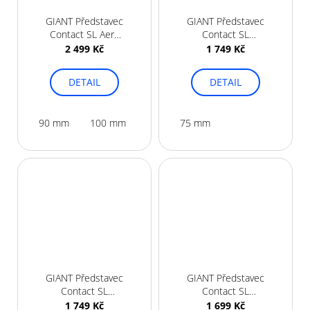
GIANT Představec
GIANT Představec
Contact SL Aero
Contact SL
10°
Aerolight +15°
2 499 Kč
1 749 Kč
DETAIL
DETAIL
90 mm
100 mm
75 mm
GIANT Představec
GIANT Představec
Contact SL
Contact SL
Aerolight 0°
Aerolight 10°
1 749 Kč
1 699 Kč