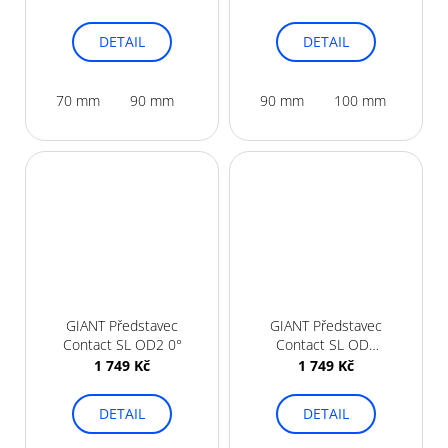
DETAIL
DETAIL
70 mm
90 mm
100 mm
90 mm
100 mm
110
GIANT Představec
GIANT Představec
Contact SL OD2 0°
Contact SL OD2
10°
1 749 Kč
1 749 Kč
DETAIL
DETAIL