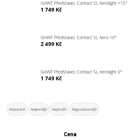
GIANT Představec Contact SL Aerolight +15°
a
1 749 Kč
j
í
t
GIANT Představec Contact SL Aero 10°
?
2 499 Kč
GIANT Představec Contact SL Aerolight 0°
HLEDAT
1 749 Kč
D
Ř
o
a
Abecedně
Nejlevnější
Nejdražší
Nejprodávanější
p
z
o
e
r
n
u
Cena