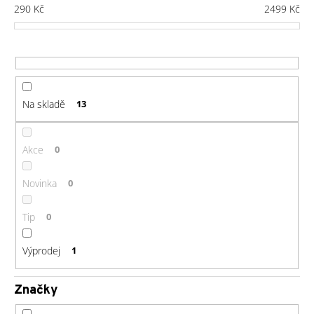
č
í
290
Kč
2499
Kč
u
p
j
r
e
o
m
d
e
u
Na skladě
13
k
GU
t
ENERGY
GEL
ů
Akce
0
32G
CHOCOLATE
OUTRAGE
Novinka
0
49
Kč
Tip
0
Výprodej
1
Značky