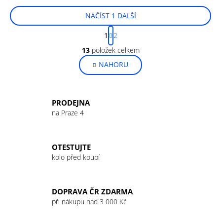
NAČÍST 1 DALŠÍ
S
1
2
t
O
r
13
položek celkem
v
á
NAHORU
l
n
k
á
o
d
v
a
PRODEJNA
á
c
na Praze 4
n
í
í
p
r
OTESTUJTE
v
kolo před koupí
k
y
v
DOPRAVA ČR ZDARMA
ý
při nákupu nad 3 000 Kč
p
i