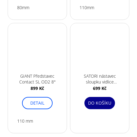
80mm
110mm
GIANT Představec
SATORI nástavec
Contact SL OD2 8°
sloupku vidlice
Ahead 1 1/8" černý
899 Kč
699 Kč
DETAIL
DO KOŠÍKU
110 mm