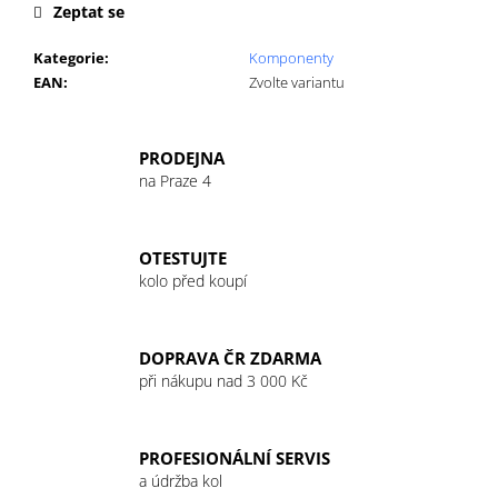
č
Zeptat se
u
j
Kategorie
:
Komponenty
e
EAN
:
Zvolte variantu
m
e
PRODEJNA
na Praze 4
GU
ENERGY
GEL
32G
OTESTUJTE
VANILLA/BEAN
kolo před koupí
49
Kč
DOPRAVA ČR ZDARMA
při nákupu nad 3 000 Kč
PROFESIONÁLNÍ SERVIS
a údržba kol