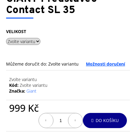
je
a
0,0
Contact SL 35
z
j
5
í
hvězdiček.
t
VELIKOST
?
Můžeme doručit do:
Zvolte variantu
Možnosti doručení
HLEDAT
Zvolte variantu
Kód:
Zvolte variantu
Značka:
Giant
D
o
999 Kč
p
Měrná
o
DO KOŠÍKU
cena:
r
u