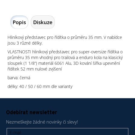
Popis
Diskuze
Hliníkový představec pro řídítka o průměru 35 mm. V nabídce
jsou 3 různé délky.
VLASTNOSTI hliníkový představec pro super-oversize řídítka o
průměru 35 mm vhodný pro trailová a enduro kola na klasický
sloupek (1 1/8“) materiál 6061 Alu, 3D kování šířka upevnění
řídítek 52 mm nulové zvýšení
barva: černá
délky: 40 / 50 / 60 mm dle varianty
Z
á
Odebírat newsletter
p
Nezmeškejte žádné novinky či slevy!
a
t
E-mail