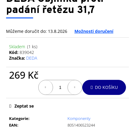
je
a
0,0
padání řetězu 31,7
z
j
5
í
hvězdiček.
t
Můžeme doručit do:
13.8.2026
Možnosti doručení
?
Skladem
(1 ks)
Kód:
839042
Značka:
DEDA
HLEDAT
269 Kč
Měrná
DO KOŠÍKU
cena:
D
o
Zeptat se
p
o
Kategorie
:
Komponenty
r
EAN
:
8051406523244
u