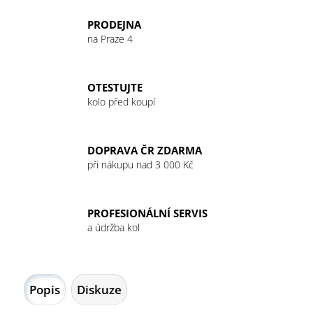
č
u
PRODEJNA
j
na Praze 4
e
m
e
OTESTUJTE
kolo před koupí
GIANT
PATKA
MY22
DOPRAVA ČR ZDARMA
REVOLT
při nákupu nad 3 000 Kč
NEW
FLIP
CHIP
RD
PROFESIONÁLNÍ SERVIS
369
a údržba kol
Kč
Popis
Diskuze